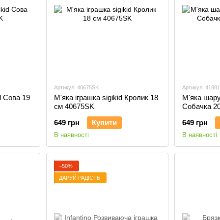
Артикул: 40675SK
Артикул: 4188
d Cова 19
М'яка іграшка sigikid Кролик 18
М'яка шару
см 40675SK
Собачка 2
649 грн
Купити
649 грн
В наявності
В наявності
−50%
ДАРУЙ РАДІСТЬ