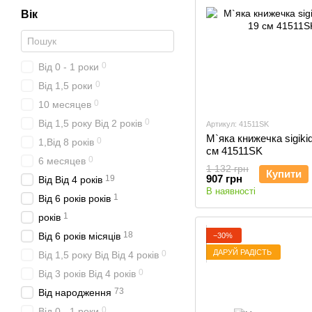
Вік
0
Від 0 - 1 роки
0
Від 1,5 роки
0
10 месяцев
0
Від 1,5 року Від 2 років
Артикул: 41511SK
М`яка книжечка sigiki
0
1,Від 8 років
см 41511SK
0
6 месяцев
1 132 грн
Купити
907 грн
19
Від Від 4 років
В наявності
1
Від 6 років років
1
років
18
Від 6 років місяців
−30%
ДАРУЙ РАДІСТЬ
0
Від 1,5 року Від Від 4 років
0
Від 3 років Від 4 років
73
Від народження
0
Від 0 - 1 роки