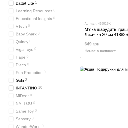
1
Battat Lite
0
Learning Resources
0
Educational Insights
Артикул: 41882SK
0
VTech
М'яка шарудить іграшк
0
Baby Shark
Лисичка 20 см 41882
0
Quincy
649 грн
0
Viga Toys
Немає в наявності
0
Hape
0
Djeco
0
Fun Promotion
2
Goki
10
INFANTINO
0
MiDeer
0
NATTOU
0
Same Toy
0
Sensory
0
WonderWorld