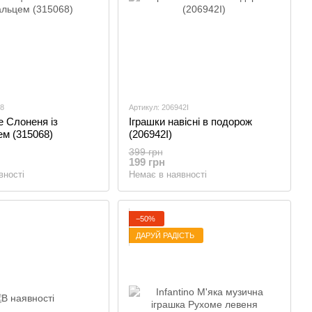
68
Артикул: 206942I
 Слоненя із
Іграшки навісні в подорож
м (315068)
(206942I)
399 грн
199 грн
вності
Немає в наявності
−50%
ДАРУЙ РАДІСТЬ