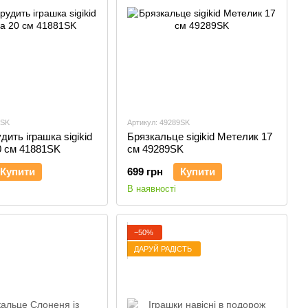
1SK
Артикул: 49289SK
дить іграшка sigikid
Брязкальце sigikid Метелик 17
0 см 41881SK
см 49289SK
Купити
699 грн
Купити
В наявності
−50%
ДАРУЙ РАДІСТЬ