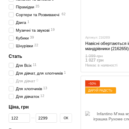
35
Пірамідки
62
Сортери та Розвиваючі
1
Дзига
19
Музичні та звукові
39
Кубики
Артикул: 216265I
Навісні обертаються 
22
Шнурівки
мандрівники (216265I)
1 099 грн
Стать
1 027 грн
11
Для Всіх
Немає в наявності
1
Для дівчат, для хлопчиків
0
Для дівчат
−50%
13
Для хлопчиків
ДАРУЙ РАДІСТЬ
12
Для дівчаток
Ціна, грн
Від Ціна, грн
До Ціна, грн
ОК