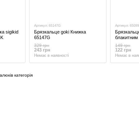
Артикул: 65147G
Артикул: 6509
а sigikid
Брязкальце goki Книжка
Брязкальце
SK
65147G
блакитним
329 грн
149 грн
243 грн
122 грн
Немає в наявності
Немає в ная