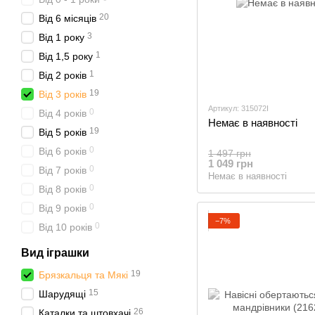
20
Від 6 місяців
3
Від 1 року
1
Від 1,5 року
1
Від 2 років
19
Від 3 років
Артикул: 315072I
0
Від 4 років
Немає в наявності
19
Від 5 років
0
Від 6 років
1 497 грн
1 049 грн
0
Від 7 років
Немає в наявності
0
Від 8 років
0
Від 9 років
−7%
0
Від 10 років
Вид іграшки
19
Брязкальця та Мякі
15
Шарудящі
26
Каталки та штовхачі