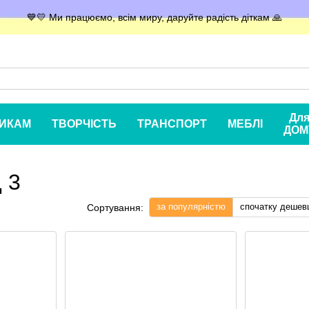
💙💛 Ми працюємо, всім миру, даруйте радість діткам 🙏
Дл
ИКАМ
ТВОРЧІСТЬ
ТРАНСПОРТ
МЕБЛІ
ДОМ
 3
за популярністю
спочатку дешев
Сортування: