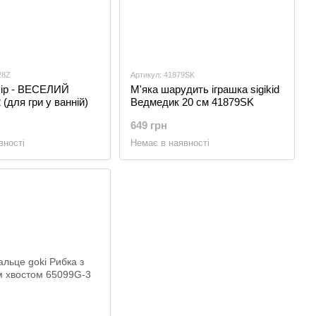
28Z
Артикул: 41879SK
бір - ВЕСЕЛИЙ
М'яка шарудить іграшка sigikid
для гри у ванній)
Ведмедик 20 см 41879SK
649 грн
вності
Немає в наявності