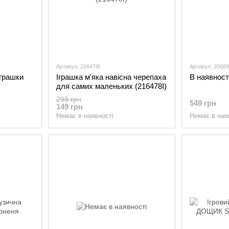
Артикул: 216478I
Артикул: 20689
іграшки
Іграшка м'яка навісна черепаха
В наявност
для самих маленьких (216478I)
299 грн
549 грн
149 грн
Немає в наявності
Немає в ная