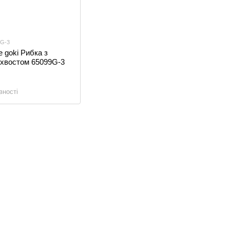
9G-3
 goki Рибка з
 хвостом 65099G-3
вності