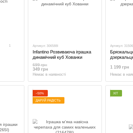
1
Артикул: 306588I
Артикул: 3150
Infantino Розвиваюча іграшка
Брязкальце
динамічний куб Хованки
дзеркальце
699 грн
1 199 грн
349 грн
Немає в наявності
Немає в ная
−50%
ХІТ
ДАРУЙ РАДІСТЬ