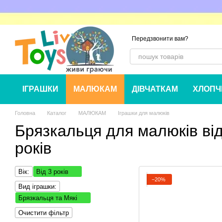
Перейти до основного контенту
Передзвонити вам?
ІГРАШКИ
МАЛЮКАМ
ДІВЧАТКАМ
ХЛОПЧ
Головна
Каталог
МАЛЮКАМ
Іграшки для малюкiв
Брязкальця для малюків від
років
Вік:
Від 3 років
−20%
Вид іграшки:
Брязкальця та Мякі
Очистити фільтр