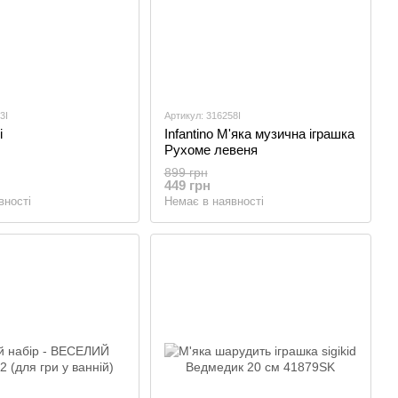
3I
Артикул: 316258I
і
Infantino М'яка музична іграшка
Рухоме левеня
899 грн
449 грн
вності
Немає в наявності