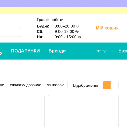
Графік роботи:
Будні:
9:00–20:00 ✈
Мій кошик
Сб:
9:00-18:00 ☕
Нд:
9:00 - 15:00 ✉
я
ПОДАРУНКИ
Бренди
Баж
Укр
Рус
У
ше
спочатку дорожче
за назвою
Відображення: