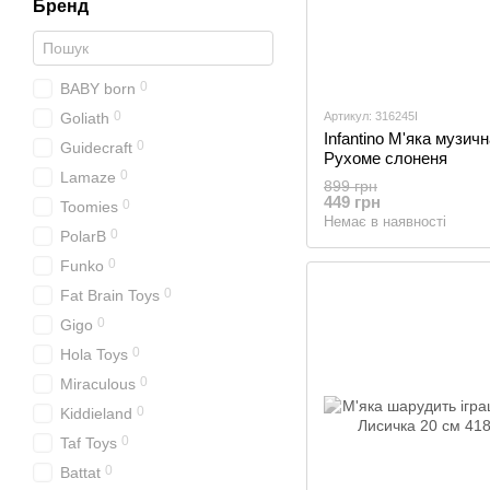
Бренд
0
BABY born
0
Goliath
Артикул: 316245I
Infantino М'яка музичн
0
Guidecraft
Рухоме слоненя
0
Lamaze
899 грн
449 грн
0
Toomies
Немає в наявності
0
PolarB
0
Funko
0
Fat Brain Toys
0
Gigo
0
Hola Toys
0
Miraculous
0
Kiddieland
0
Taf Toys
0
Battat