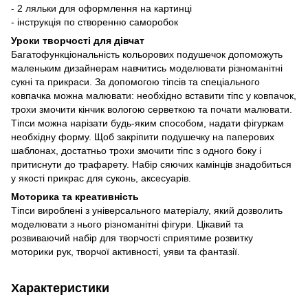
- 2 ляльки для оформлення на картинці
- інструкція по створенню саморобок
Уроки творчості для дівчат
Багатофункціональність кольорових подушечок допоможуть
маленьким дизайнерам навчитись моделювати різноманітні
сукні та прикраси. За допомогою тіпсів та спеціального
ковпачка можна малювати: необхідно вставити тіпс у ковпачок,
трохи змочити кінчик вологою серветкою та почати малювати.
Тіпси можна нарізати будь-яким способом, надати фігуркам
необхідну форму. Щоб закріпити подушечку на паперових
шаблонах, достатньо трохи змочити тіпс з одного боку і
притиснути до трафарету. Набір сяючих камінців знадобиться
у якості прикрас для суконь, аксесуарів.
Моторика та креативність
Тіпси вироблені з універсального матеріалу, який дозволить
моделювати з нього різноманітні фігури. Цікавий та
розвиваючий набір для творчості сприятиме розвитку
моторики рук, творчої активності, уяви та фантазії.
Характеристики