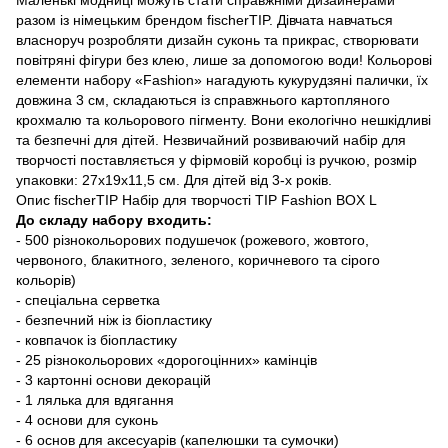
разом із німецьким брендом fischerTIP. Дівчата навчаться
власноруч розробляти дизайн суконь та прикрас, створювати
повітряні фігури без клею, лише за допомогою води! Кольорові
елементи набору «Fashion» нагадують кукурудзяні палички, їх
довжина 3 см, складаються із справжнього картопляного
крохмалю та кольорового пігменту. Вони екологічно нешкідливі
та безпечні для дітей. Незвичайний розвиваючий набір для
творчості поставляється у фірмовій коробці із ручкою, розмір
упаковки: 27х19х11,5 см. Для дітей від 3-х років.
Опис fischerTIP Набір для творчості TIP Fashion BOX L
До складу набору входить:
- 500 різнокольорових подушечок (рожевого, жовтого,
червоного, блакитного, зеленого, коричневого та сірого
кольорів)
- спеціальна серветка
- безпечний ніж із біопластику
- ковпачок із біопластику
- 25 різнокольорових «дорогоцінних» камінців
- 3 картонні основи декорацій
- 1 лялька для вдягання
- 4 основи для суконь
- 6 основ для аксесуарів (капелюшки та сумочки)