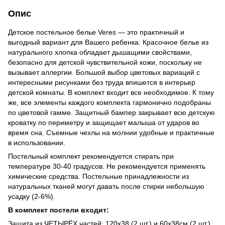
Опис
Детское постельное белье Veres — это практичный и
выгодный вариант для Вашего ребенка. Красочное белье из
натурального хлопка обладает дышащими свойствами,
безопасно для детской чувствительной кожи, поскольку не
вызывает аллергии. Большой выбор цветовых вариаций с
интересными рисунками без труда впишется в интерьер
детской комнаты. В комплект входит все необходимое. К тому
же, все элементы каждого комплекта гармонично подобраны
по цветовой гамме. Защитный бампер закрывает всю детскую
кроватку по периметру и защищает малыша от ударов во
время сна. Съемные чехлы на молнии удобные и практичные
в использовании.
Постельный комплект рекомендуется стирать при
температуре 30-40 градусов. Не рекомендуется применять
химические средства. Постельные принадлежности из
натуральных тканей могут давать после стирки небольшую
усадку (2-6%).
В комплект постели входит:
Защита из ЧЕТЫРЁХ частей: 120х38 (2 шт.) и 60х38см (2 шт.)