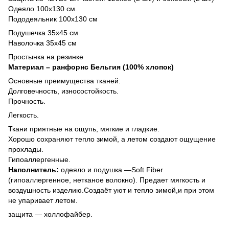
Одеяло 100х130 см.
Пододеяльник 100х130 см
Подушечка 35х45 см
Наволочка 35х45 см
Простынка на резинке
Материал – ранфорнс Бельгия (100% хлопок)
Основные преимущества тканей:
Долговечность, износостойкость.
Прочность.
Легкость.
Ткани приятные на ощупь, мягкие и гладкие.
Хорошо сохраняют тепло зимой, а летом создают ощущение
прохлады.
Гипоаллергенные.
Наполнитель:
одеяло и подушка —Soft Fiber
(гипоаллергенное, нетканое волокно). Предает мягкость и
воздушность изделию.Создаёт уют и тепло зимой,и при этом
не упаривает летом.
защита — холлофайбер.