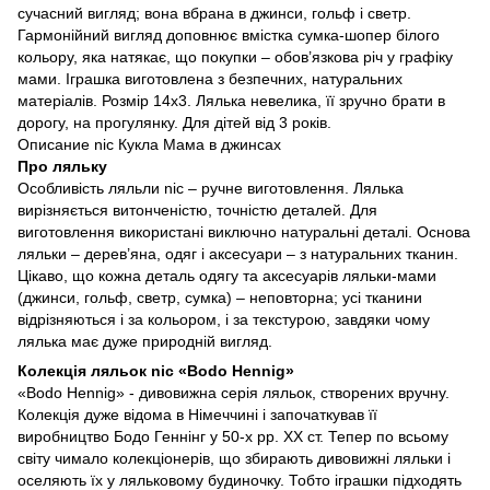
сучасний вигляд; вона вбрана в джинси, гольф і светр.
Гармонійний вигляд доповнює вмістка сумка-шопер білого
кольору, яка натякає, що покупки – обов’язкова річ у графіку
мами. Іграшка виготовлена з безпечних, натуральних
матеріалів. Розмір 14х3. Лялька невелика, її зручно брати в
дорогу, на прогулянку. Для дітей від 3 років.
Описание nic Кукла Мама в джинсах
Про ляльку
Особливість ляльли nic – ручне виготовлення. Лялька
вирізняється витонченістю, точністю деталей. Для
виготовлення використані виключно натуральні деталі. Основа
ляльки – дерев’яна, одяг і аксесуари – з натуральних тканин.
Цікаво, що кожна деталь одягу та аксесуарів ляльки-мами
(джинси, гольф, светр, сумка) – неповторна; усі тканини
відрізняються і за кольором, і за текстурою, завдяки чому
лялька має дуже природній вигляд.
Колекція ляльок nic «Bodo Hennig»
«Bodo Hennig» - дивовижна серія ляльок, створених вручну.
Колекція дуже відома в Німеччині і започаткував її
виробництво Бодо Геннінг у 50-х рр. ХХ ст. Тепер по всьому
світу чимало колекціонерів, що збирають дивовижні ляльки і
оселяють їх у ляльковому будиночку. Тобто іграшки підходять