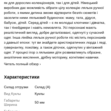
як для дорослих-колекціонерів, так і для дітей. Німецький
виробник дає можливість зібрати цілу колекцію ляльок ручної
роботи, з якими дитина зможе відтворити безліч сюжетів і
заселити ними ляльковий будиночок: маму, тата, дідуся,
бабусю, дітей. Серед дітей – є як молодші хлопчики і дівчатка,
так і тінейджери і навіть немовлята. Усі персонажі мають
реалістичний вигляд, добре деталізовані, одягнуті у сучасний
одяг. Інша лінійка ляльок ручної роботи nic містить персонажів
з давньої епохи: тут ви знайдете аристократичних лорда і леді,
гувернантку, покоївку, а також діточок, одягнутих у вінтажний
одяг. У процесі ігор з ляльками діти розвиватимуть образне,
аналітичне мислення, дрібну моторику, когнітивні навички.
Читать полный обзор ›
Характеристики
Склад отгрузки
Склад (А)
Вид Куклы
Куклы
Габариты
50 мм
Ширина