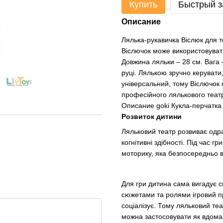
Купить
Быстрый з
Описание
Лялька-рукавичка Віслюк для 
Віслючок може використовуватис
Довжина ляльки – 28 см. Вага –
руці. Лялькою зручно керувати,
універсальний, тому Віслючок п
професійного лялькового театру
Описание goki Кукла-перчатка
Розвиток
дитини
Ляльковий театр розвиває одраз
когнітивні здібності. Під час 
моторику, яка безпосередньо в
Для гри дитина сама вигадує с
сюжетами та ролями ігровий пр
соціалізує. Тому ляльковий теа
можна застосовувати як вдома, 