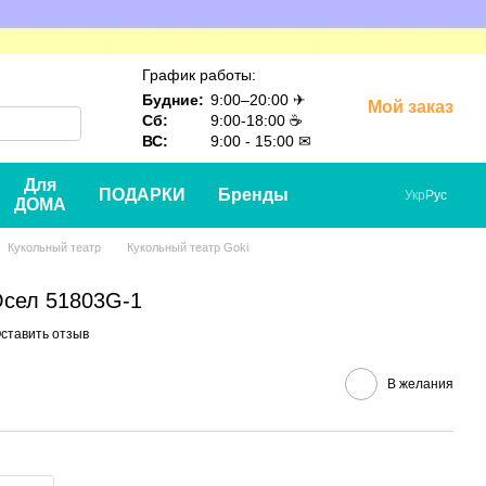
График работы:
Будние:
9:00–20:00 ✈
Мой заказ
Сб:
9:00-18:00 ☕
ВС:
9:00 - 15:00 ✉
Для
ПОДАРКИ
Бренды
Укр
Рус
ДОМА
Кукольный театр
Кукольный театр Goki
Осел 51803G-1
ставить отзыв
В желания