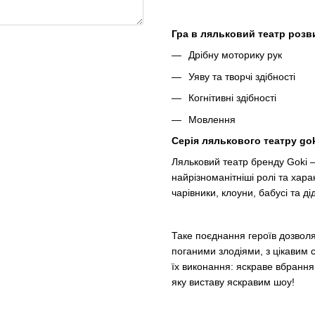
Гра
в
ляльковий
театр
розв
Дрібну моторику рук
Уяву та творчі здібності
Когнітивні здібності
Мовлення
Серія
лялькового
театру go
Ляльковий театр бренду Goki –
найрізноманітніші ролі та хара
чарівники, клоуни, бабусі та ді
Таке поєднання героїв дозволя
поганими злодіями, з цікавим 
їх виконання: яскраве вбрання 
яку виставу яскравим шоу!