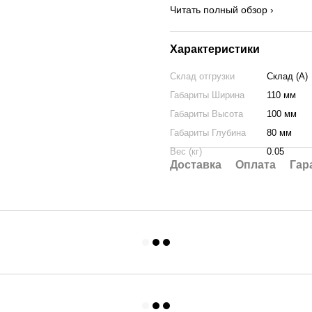
Читать полный обзор ›
Характеристики
Склад отгрузки
Склад (А)
Габариты Ширина
110 мм
Габариты Высота
100 мм
Габариты Глубина
80 мм
Вес (кг)
0.05
Доставка
Оплата
Гар