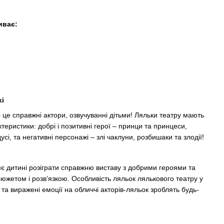
иває:
ki
 це справжні актори, озвучуванні дітьми! Ляльки театру мають
ктеристики: добрі і позитивні герої – принци та принцеси,
дусі, та негативні персонажі – злі чаклуни, розбишаки та злодії!
є дитині розіграти справжню виставу з добрими героями та
сюжетом і розв’язкою. Особливість ляльок лялькового театру у
та виражені емоції на обличчі акторів-ляльок зроблять будь-