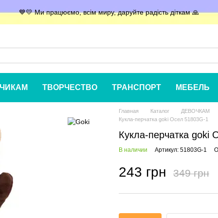
💙💛 Ми працюємо, всім миру, даруйте радість діткам 🙏
ЧИКАМ
ТВОРЧЕСТВО
ТРАНСПОРТ
МЕБЕЛЬ
Главная
Каталог
ДЕВОЧКАМ
Кукла-перчатка goki Осел 51803G-1
Кукла-перчатка goki 
В наличии
Артикул: 51803G-1
О
243 грн
349 грн