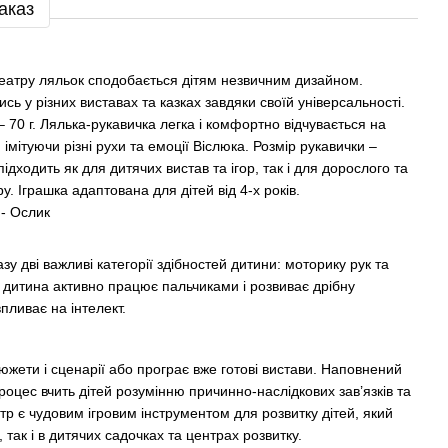
аказ
театру ляльок сподобається дітям незвичним дизайном.
ь у різних виставах та казках завдяки своїй універсальності.
 70 г. Лялька-рукавичка легка і комфортно відчувається на
 імітуючи різні рухи та емоції Віслюка. Розмір рукавички –
ідходить як для дитячих вистав та ігор, так і для дорослого та
. Іграшка адаптована для дітей від 4-х років.
 - Ослик
у дві важливі категорії здібностей дитини: моторику рук та
гри дитина активно працює пальчиками і розвиває дрібну
пливає на інтелект.
южети і сценарії або програє вже готові вистави. Наповнений
оцес вчить дітей розумінню причинно-наслідкових зав’язків та
тр є чудовим ігровим інструментом для розвитку дітей, який
так і в дитячих садочках та центрах розвитку.