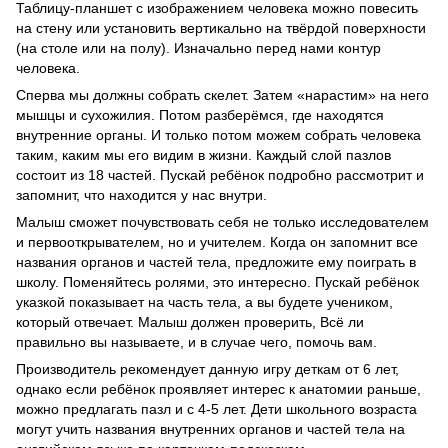
Таблицу-планшет с изображением человека можно повесить
на стену или установить вертикально на твёрдой поверхности
(на столе или на полу). Изначально перед нами контур
человека.
Сперва мы должны собрать скелет. Затем «нарастим» на него
мышцы и сухожилия. Потом разберёмся, где находятся
внутренние органы. И только потом можем собрать человека
таким, каким мы его видим в жизни. Каждый слой пазлов
состоит из 18 частей. Пускай ребёнок подробно рассмотрит и
запомнит, что находится у нас внутри.
Малыш сможет почувствовать себя не только исследователем
и первооткрывателем, но и учителем. Когда он запомнит все
названия органов и частей тела, предложите ему поиграть в
школу. Поменяйтесь ролями, это интересно. Пускай ребёнок
указкой показывает на часть тела, а вы будете учеником,
который отвечает. Малыш должен проверить, Всё ли
правильно вы называете, и в случае чего, помочь вам.
Производитель рекомендует данную игру деткам от 6 лет,
однако если ребёнок проявляет интерес к анатомии раньше,
можно предлагать пазл и с 4-5 лет. Дети школьного возраста
могут учить названия внутренних органов и частей тела на