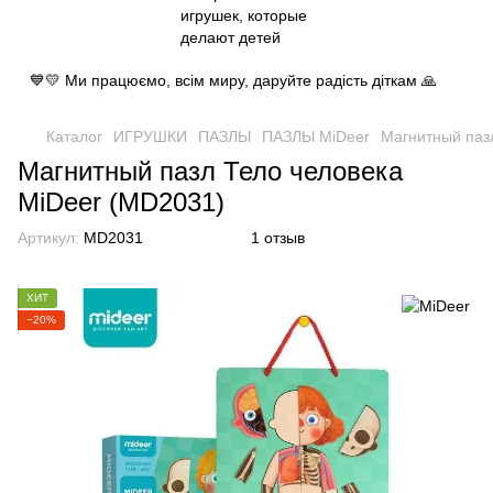
💙💛 Ми працюємо, всім миру, даруйте радість діткам 🙏
Каталог
ИГРУШКИ
ПАЗЛЫ
ПАЗЛЫ MiDeer
Магнитный паз
Магнитный пазл Тело человека
MiDeer (MD2031)
Артикул:
MD2031
1 отзыв
ХИТ
−20%