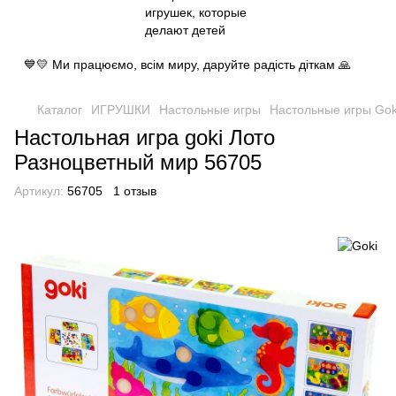
💙💛 Ми працюємо, всім миру, даруйте радість діткам 🙏
Каталог
ИГРУШКИ
Настольные игры
Настольные игры Gok
Настольная игра goki Лото
Разноцветный мир 56705
Артикул:
56705
1 отзыв