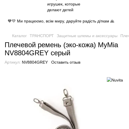
💙💛 Ми працюємо, всім миру, даруйте радість діткам 🙏
Каталог
ТРАНСПОРТ
Защитные шлемы и аксессуары
Пле
Плечевой ремень (эко-кожа) MyMia
NV8804GREY серый
Артикул:
NV8804GREY
Оставить отзыв