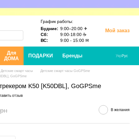
График работы:
Будние:
9:00–20:00 ✈
Мой заказ
Сб:
9:00-18:00 ☕
ВС:
9:00 - 15:00 ✉
Для
ПОДАРКИ
Бренды
Укр
Рус
ДОМА
Детские смарт часы
Детские смарт часы GoGPSme
50DBL], GoGPSme
 трекером K50 [K50DBL], GoGPSme
тавить отзыв
грн
В желания