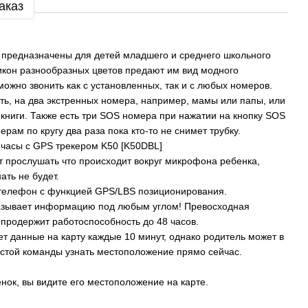
аказ
предназначены для детей младшего и среднего школьного
икон разнообразных цветов предают им вид модного
можно звонить как с установленных, так и с любых номеров.
ть, на два экстренных номера, например, мамы или папы, или
книги. Также есть три SOS номера при нажатии на кнопку SOS
ерам по кругу два раза пока кто-то не снимет трубку.
асы с GPS трекером K50 [K50DBL]
 прослушать что происходит вокруг микрофона ребенка,
ать не будет.
телефон с функцией GPS/LBS позиционирования.
казывает информацию под любым углом! Превосходная
продержит работоспособность до 48 часов.
т данные на карту каждые 10 минут, однако родитель может в
той команды узнать местоположение прямо сейчас.
енок, вы видите его местоположение на карте.