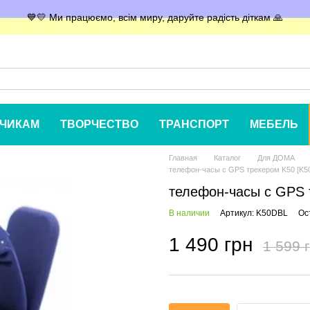
💙💛 Ми працюємо, всім миру, даруйте радість діткам 🙏
ЧИКАМ
ТВОРЧЕСТВО
ТРАНСПОРТ
МЕБЕЛЬ
Главная
Каталог
Для ДОМА
телефон-часы с GPS трекером K50 [K
телефон-часы с GPS
В наличии
Артикул: K50DBL
Ос
1 490 грн
1 599 