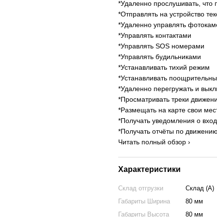
*Удаленно прослушивать, что
*Отправлять на устройство те
*Удаленно управлять фотокам
*Управлять контактами
*Управлять SOS номерами
*Управлять будильниками
*Устанавливать тихий режим
*Устанавливать поощрительны
*Удаленно перегружать и выкл
*Просматривать треки движен
*Размещать на карте свои мес
*Получать уведомления о вход
*Получать отчёты по движению
Читать полный обзор ›
Характеристики
Склад отгрузки
Склад (А)
Габариты Ширина
80 мм
Габариты Высота
80 мм