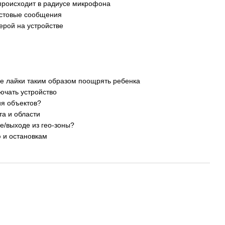
 происходит в радиусе микрофона
кстовые сообщения
ерой на устройстве
е лайки таким образом поощрять ребенка
ючать устройство
ия объектов?
та и области
е/выходе из гео-зоны?
 и остановкам