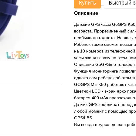
Купить
Быстрый з
Описание
Детские GPS часы GoGPS K50 
возраста. Прорезиненный сил
необычного гаджета. На часы 
Ребенок также сможет позвони
на 10 номеров из телефонной 
часы звонят сразу по всем ном
Описание GoGPSme телефон-ч
Функция мониторинга позволит
однако сам ребенок об этом зн
GOGPS ME K50 работают как 
Цветной LCD - экран ярко по
батарея 400 мАч превосходно 
Датчик GPS координат передае
любой момент с помощью прос
GPS/LBS
Вы всегда в курсе где ваш реб