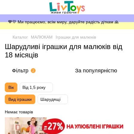
💙💛 Ми працюємо, всім миру, даруйте радість діткам 🙏
Каталог
МАЛЮКАМ
Іграшки для малюкiв
Шарудливі іграшки для малюків від
18 місяців
Фільтр
За популярністю
2
Вік
Від 1,5 року
Вид іграшки
Шарудящі
Немає товарів