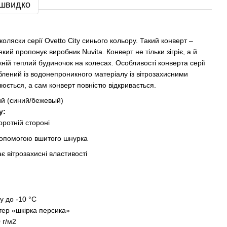
 швидко
оляски серії Ovetto City синього кольору. Такий конверт –
який пропонує виробник Nuvita. Конверт не тільки зігріє, а й
ній теплий будиночок на колесах. Особливості конверта серії
облений із водонепроникного матеріалу із вітрозахисними
ється, а сам конверт повністю відкривається.
ий (синий/бежевый)
y
:
оротній стороні
допомогою вшитого шнурка
 вітрозахисні властивості
у до -10 °C
тер «шкірка персика»
 г/м2