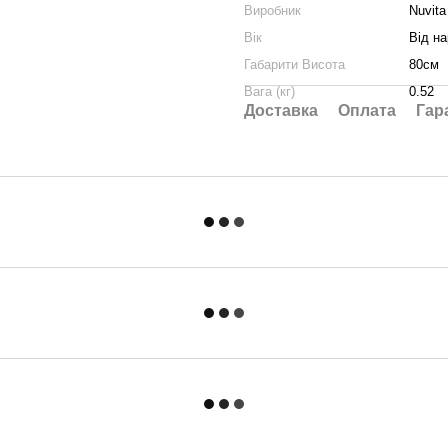
Виробник
Nuvita
Вік
Від н
Габарити Висота
80см
Вага (кг)
0.52
Доставка
Оплата
Гар