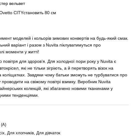
стер вельвет
Ovetto CITY
становить 80 см
имент моделей і кольорів зимових конвертів на будь-який смак.
ний варіант і разом з Nuvita піклуватимуться про
лі моменти у житті!
о повітря для здоров’я. Для холодної пори року у Nuvita є
втокрісел, які не тільки зігріють, а й перетворять візок на
 коліщатках. Завдяки чому батьки зможуть не турбуватися про
 проводити на свіжому повітрі взимку. Виробник Nuvita
зайнерських колекцій, які збагачено новими тканинами у
дними тенденціями.
 (А)
іх, Для хлопчиків, Для дівчаток