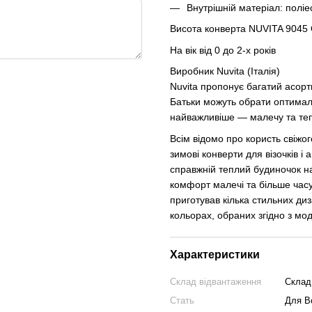
Внутрішній матеріал: поліе
Висота конверта NUVITA 9045 
На вік від 0 до 2-х років
Виробник Nuvita (Італія)
Nuvita пропонує багатий асорт
Батьки можуть обрати оптималь
найважливіше — малечу та теп
Всім відомо про користь свіжог
зимові конверти для візочків і а
справжній теплий будиночок на
комфорт малечі та більше часу
приготував кілька стильних ди
кольорах, обраних згідно з мо
Характеристики
Склад відвантаження
Склад
Стать
Для Вс