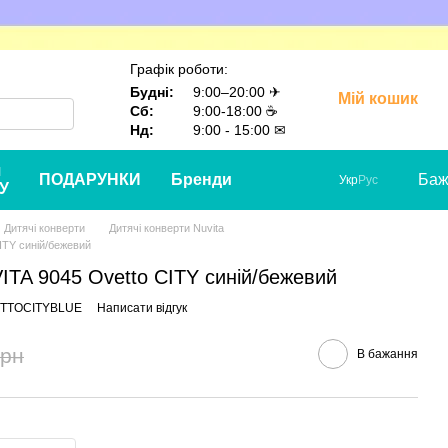
Графік роботи:
Будні:
9:00–20:00 ✈
Мій кошик
Сб:
9:00-18:00 ☕
Нд:
9:00 - 15:00 ✉
я
ПОДАРУНКИ
Бренди
Баж
Укр
Рус
У
Дитячі конверти
Дитячі конверти Nuvita
ITY синій/бежевий
ITA 9045 Ovetto CITY синій/бежевий
ETTOCITYBLUE
Написати відгук
грн
В бажання