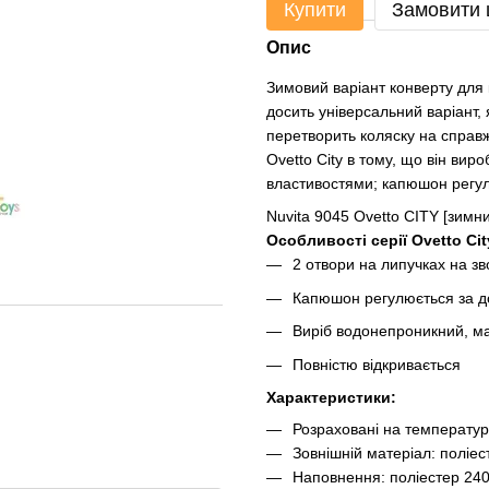
Купити
Замовити
Опис
Зимовий варіант конверту для к
досить універсальний варіант, 
перетворить коляску на справж
Ovetto City в тому, що він вир
властивостями; капюшон регулю
Nuvita 9045 Ovetto CITY [зимн
Особливості серії
Ovetto Cit
2 отвори на липучках на зв
Капюшон регулюється за 
Виріб водонепроникний, має
Повністю відкривається
Характеристики:
Розраховані на температур
Зовнішній матеріал: поліес
Наповнення: поліестер 240