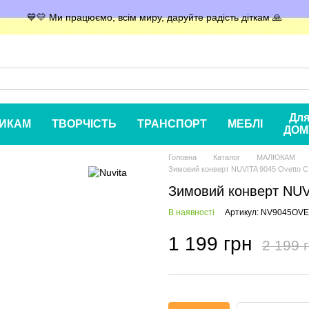
💙💛 Ми працюємо, всім миру, даруйте радість діткам 🙏
Дл
ИКАМ
ТВОРЧІСТЬ
ТРАНСПОРТ
МЕБЛІ
ДОМ
Головна
Каталог
МАЛЮКАМ
Зимовий конверт NUVITA 9045 Ovetto C
Зимовий конверт NUV
В наявності
Артикул: NV9045OV
1 199 грн
2 199 