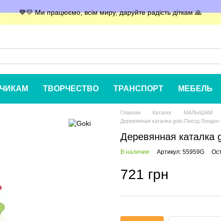
💙💛 Ми працюємо, всім миру, даруйте радість діткам 🙏
ЧИКАМ
ТВОРЧЕСТВО
ТРАНСПОРТ
МЕБЕЛЬ
Главная
Каталог
МАЛЫШАМ
Деревянная каталка goki Поезд Лондон
Деревянная каталка 
В наличии
Артикул: 55959G
Ос
721 грн