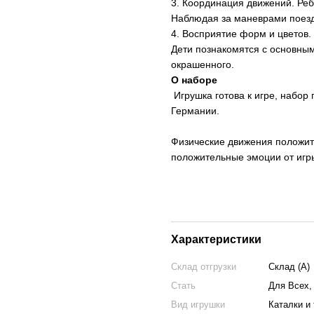
3. Координация движений. Реб
Наблюдая за маневрами поезда
4. Восприятие форм и цветов.
Дети познакомятся с основным
окрашенного.
О наборе
Игрушка готова к игре, набор
Германии.
Физические движения положите
положительные эмоции от игр
Характеристики
Склад отгрузки
Склад (А)
Стать
Для Всех,
Вид игрушки
Каталки и