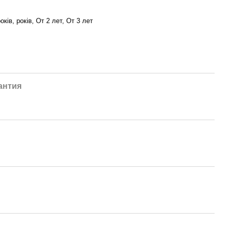
оків, років, От 2 лет, От 3 лет
антия