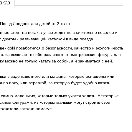
аказ
Поезд Лондон» для детей от 2-х лет.
ннее стоят на ногах, лучше ходят, но значительно веселее и
с другом - развивающей каталкой в
виде
поезда
.
ек goki позаботился о безопасности, качество и экологичность
талка включает в себя различные геометрические фигуры для
у можно не только катать за собой, а и заниматься с ней.
рушки в виде животного или машины, которые оснащены или
 по полу, или веревкой, за которую будет удобно катать
самых маленьких, которые только учатся ходить. Некоторые
скими фигурами, из которых малыши могут строить свои
толкатели-каталки помогут: