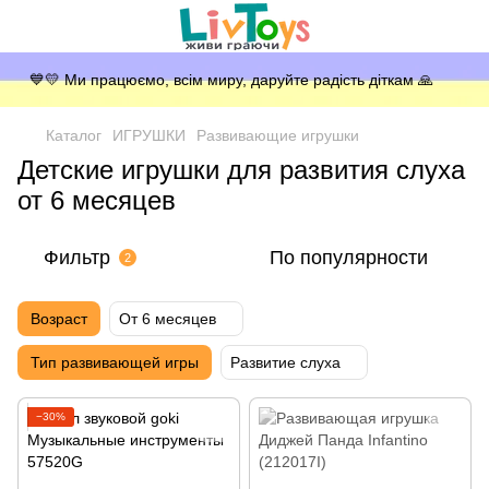
💙💛 Ми працюємо, всім миру, даруйте радість діткам 🙏
Каталог
ИГРУШКИ
Развивающие игрушки
Детские игрушки для развития слуха
от 6 месяцев
Фильтр
По популярности
2
Возраст
От 6 месяцев
Тип развивающей игры
Развитие слуха
−30%