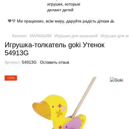
💙💛 Ми працюємо, всім миру, даруйте радість діткам 🙏
Каталог
МАЛЫШАМ
Игрушки для малышей
Игрушки для 
Игрушка-толкатель goki Утенок
54913G
Артикул:
54913G
Оставить отзыв
−21%