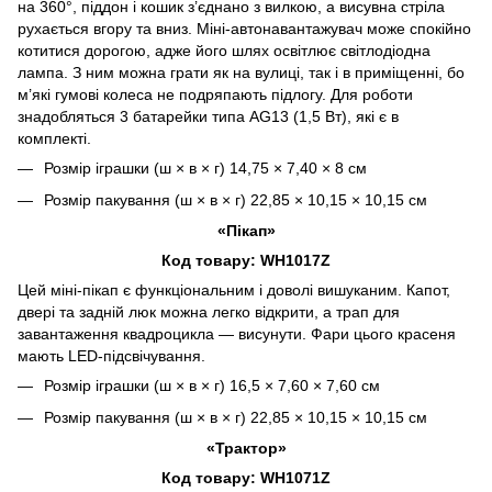
на 360°, піддон і кошик з’єднано з вилкою, а висувна стріла
рухається вгору та вниз. Міні-автонавантажувач може спокійно
котитися дорогою, адже його шлях освітлює світлодіодна
лампа. З ним можна грати як на вулиці, так і в приміщенні, бо
м’які гумові колеса не подряпають підлогу. Для роботи
знадобляться 3 батарейки типа AG13 (1,5 Вт), які є в
комплекті.
Розмір іграшки (ш × в × г) 14,75 × 7,40 × 8 см
Розмір пакування (ш × в × г) 22,85 × 10,15 × 10,15 см
«Пікап»
Код товару: WH1017Z
Цей міні-пікап є функціональним і доволі вишуканим. Капот,
двері та задній люк можна легко відкрити, а трап для
завантаження квадроцикла — висунути. Фари цього красеня
мають LED-підсвічування.
Розмір іграшки (ш × в × г) 16,5 × 7,60 × 7,60 см
Розмір пакування (ш × в × г) 22,85 × 10,15 × 10,15 см
«Трактор»
Код товару: WH1071Z