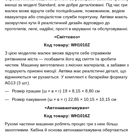
менші за моделі Standard, але добре деталізовані. Під час гри
малюк може відчути себе поліцейським, пожежником, водієм
евакуатора або спеціалістом служби порятунку. Автівки мають
заокруглені кути й реалістичний дизайн відповідно до
прототипів, легкі, надійні, прості в керуванні та обслуговуванні.
«Сміттєвоз»
Код товару: WH1010Z
З цією моделлю малюк зможе відчути себе справжнім
рятівником міста — позбавити його від сміття та зробити
чистим. Машинку виготовлено з якісних матеріалів, а забавки з
подарують приємні емоції. Автівка має реалістичні деталі, що
відчиняються чи рухаються. У комплекті є батарейки формату
AG13 (3 шт.).
Розмір іграшки (ш × в × г) 19 × 8,15 × 8,80 см
Розмір пакування (ш × в × г) 22,85 × 10,15 × 10,15 см
«Автонавантажувач»
Код товару: WH1016Z
Рухомі частини машинки роблять процес гри з нею більш
захопливим. Кабіна й основа автонавантажувача обертаються