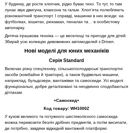
У будинку, де росте хлопчик, рідко буває тихо. То тут, то там
лунає звук двигуна, клаксона та гальм. Хлоп’ята полюбляють
різноманітний транспорт. І справді, машинки в них всюди: на
футболках, зошитах, рюкзаках, пеналах та… в особистому
автопарку.
Дитяча іграшкова техніка — це веселощі та пригоди для дітей.
Збирай усю колекцію дивовижних автомоделей з Driven.
Нові моделі для юних механіків
Серія Standard
Включає різну спецтехніку, сільськогосподарські транспортні
засоби (комбайни й трактори), а також будівельні машини,
наприклад, бульдозери, вантажівки та самоскиди. Усі моделі
функціональні, добре деталізовані та неодмінно сподобаються
дітлахам.
«Самоскид»
Код товару: WH1000Z
У кузові великого та потужного шестиколісного самоскида
можна перевозити безліч дрібних предметів, а потім висипати,
де потрібно, завдяки відкидній вантажній платформі.