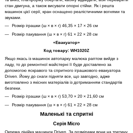
стан двигуна, а також висувати опорні стійки. Як і решта
машинок цієї серії, кран оснащено реалістичними вогнями та
звуками.
Розмір іграшки (ш × в × г) 46,35 × 17 × 26 см
Розмір пакування (ш × в × г) 61 × 22 × 28 см
«Евакуатор»
Код товару: WH1020Z
Якщо якась із машинок автопарку малюка раптом вийде з
ладу, то до ремонтної майстерні її буде доставлено за
допомогою яскравого та спритного іграшкового евакуатора
Driven. Йому до снаги підняти все, що завгодно, адже
виготовлено з якісних матеріалів із дотриманням стандартів
безпеки.
Розмір іграшки (ш × в × г) 53,70 × 20 × 21,60 см
Розмір пакування (ш × в × г) 61 × 22 × 28 см
Маленькі та спритні
Серія Micro
Окрема лінійка машинок Driven. За розмірами вони на третину