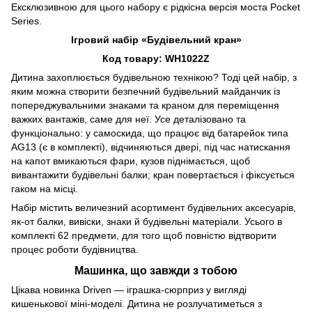
Ексклюзивною для цього набору є рідкісна версія моста Pocket
Series.
Ігровий набір «Будівельний кран»
Код товару: WH1022Z
Дитина захоплюється будівельною технікою? Тоді цей набір, з
яким можна створити безпечний будівельний майданчик із
попереджувальними знаками та краном для переміщення
важких вантажів, саме для неї. Усе деталізовано та
функціонально: у самоскида, що працює від батарейок типа
AG13 (є в комплекті), відчиняються двері, під час натискання
на капот вмикаються фари, кузов піднімається, щоб
вивантажити будівельні балки; кран повертається і фіксується
гаком на місці.
Набір містить величезний асортимент будівельних аксесуарів,
як-от балки, вивіски, знаки й будівельні матеріали. Усього в
комплекті 62 предмети, для того щоб повністю відтворити
процес роботи будівництва.
Машинка, що завжди з тобою
Цікава новинка Driven — іграшка-сюрприз у вигляді
кишенькової міні-моделі. Дитина не розлучатиметься з