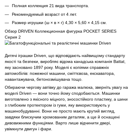
Полная коллекция 21 вида транспорта.
Рекомендуемый возраст от 4 лет.
Размер игрушки (ш × в × г) 4,30 × 5,60 × 4,15 см.
Обзор DRIVEN Коллекционная фигурка POCKET SERIES
Серия 2
Дитячі іграшки Driven, що відповідають найвищому стандарту
якості та безпеки, виробляє відома канадська компанія Battat,
яку засновано 1897 року. Моделі є копіями справжніх
автомобілів: пожежної машини, сміттєвоза, екскаватора,
навантажувача, бетонозмішувача тощо.
Обираючи чергову автівку до гаража малюка, зверніть увагу на
моделі Driven — вони точно йому сподобаються. Машинки
виготовлено з якісного міцного, зносостійкого пластику, а шини
з глибоким протектором із гуми, яку використовують у
машинобудуванні. Вони не просто мають крутий вигляд,
завдяки блискучим хромованим деталям, а ще й оснащені
дивовижними функціями. Варто лише відчинити двері,
увімкнути двигун і фари.