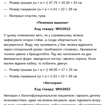
Розмір іграшки (ш × в × г) 47,75 × 18,30 × 24 см
Розмір пакування (ш × в × г) 61 × 22 × 28 см
Матеріал пластик, гума
«Пожежна машина»
Код товару: WH1001Z
У цьому пожежному авто, як у справжньому, можна
зафіксувати опорні стійки, а сходи обертаються та
висуваються. Воду, яку наливають у бак, можна відкачати
через спеціальний рукав і приборкати «пожежу», бризкаючи
тонкою цівкою з брандспойта. Під час натискання на дах
вмикаються фари, заводиться мотор і звучить сирена. Коли
малюк відкине кабіну, то побачить двигун.
Розмір іграшки (ш × в × г) 48,05 × 17 × 25 см
Розмір пакування (ш × в × г) 61 × 22 × 28 см
«Автокран»
Код товару: WH1002Z
Автокран є багатофункціональною машинкою і вразить дитину
можливостями, адже гак можна висувати, кран піднімати вгору
та вниз, платформу обертати, кабіну відкидати, аби перевірити