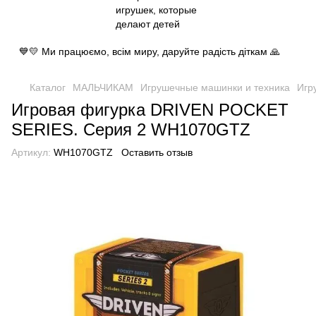
💙💛 Ми працюємо, всім миру, даруйте радість діткам 🙏
Каталог
МАЛЬЧИКАМ
Игрушечные машинки и техника
Игр
Игровая фигурка DRIVEN POCKET
SERIES. Серия 2 WH1070GTZ
Артикул:
WH1070GTZ
Оставить отзыв