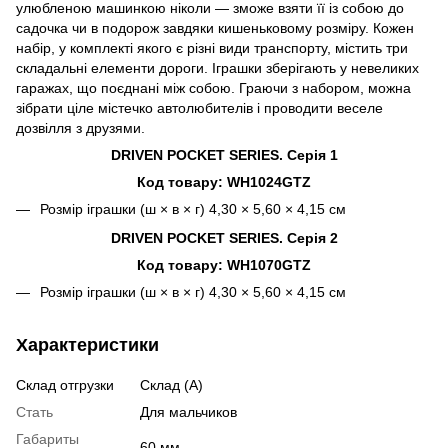
улюбленою машинкою ніколи — зможе взяти її із собою до
садочка чи в подорож завдяки кишеньковому розміру. Кожен
набір, у комплекті якого є різні види транспорту, містить три
складальні елементи дороги. Іграшки зберігають у невеликих
гаражах, що поєднані між собою. Граючи з набором, можна
зібрати ціле містечко автолюбителів і проводити веселе
дозвілля з друзями.
DRIVEN POCKET SERIES. Серія 1
Код товару: WH1024GTZ
Розмір іграшки (ш × в × г) 4,30 × 5,60 × 4,15 см
DRIVEN POCKET SERIES. Серія 2
Код товару: WH1070GTZ
Розмір іграшки (ш × в × г) 4,30 × 5,60 × 4,15 см
Характеристики
Склад отгрузки
Склад (А)
Стать
Для мальчиков
Габариты
60 мм