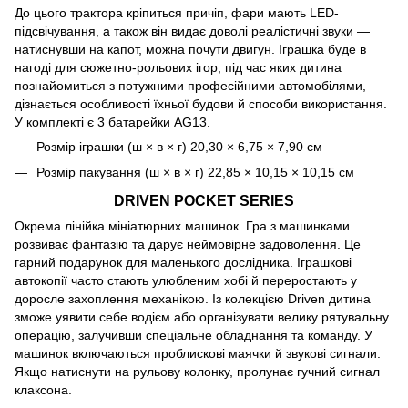
До цього трактора кріпиться причіп, фари мають LED-
підсвічування, а також він видає доволі реалістичні звуки —
натиснувши на капот, можна почути двигун. Іграшка буде в
нагоді для сюжетно-рольових ігор, під час яких дитина
познайомиться з потужними професійними автомобілями,
дізнається особливості їхньої будови й способи використання.
У комплекті є 3 батарейки AG13.
Розмір іграшки (ш × в × г) 20,30 × 6,75 × 7,90 см
Розмір пакування (ш × в × г) 22,85 × 10,15 × 10,15 см
DRIVEN POCKET SERIES
Окрема лінійка мініатюрних машинок. Гра з машинками
розвиває фантазію та дарує неймовірне задоволення. Це
гарний подарунок для маленького дослідника. Іграшкові
автокопії часто стають улюбленим хобі й переростають у
доросле захоплення механікою. Із колекцією Driven дитина
зможе уявити себе водієм або організувати велику рятувальну
операцію, залучивши спеціальне обладнання та команду. У
машинок включаються проблискові маячки й звукові сигнали.
Якщо натиснути на рульову колонку, пролунає гучний сигнал
клаксона.