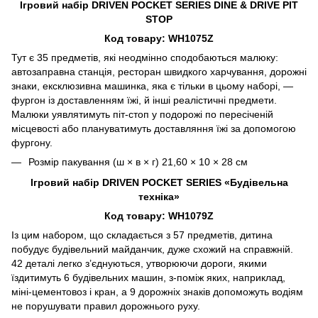
Ігровий набір DRIVEN POCKET SERIES DINE & DRIVE PIT
STOP
Код товару: WH1075Z
Тут є 35 предметів, які неодмінно сподобаються малюку:
автозаправна станція, ресторан швидкого харчування, дорожні
знаки, ексклюзивна машинка, яка є тільки в цьому наборі, —
фургон із доставленням їжі, й інші реалістичні предмети.
Малюки уявлятимуть піт-стоп у подорожі по пересіченій
місцевості або плануватимуть доставляння їжі за допомогою
фургону.
Розмір пакування (ш × в × г) 21,60 × 10 × 28 см
Ігровий набір DRIVEN POCKET SERIES «Будівельна
техніка»
Код товару: WH1079Z
Із цим набором, що складається з 57 предметів, дитина
побудує будівельний майданчик, дуже схожий на справжній.
42 деталі легко з’єднуються, утворюючи дороги, якими
їздитимуть 6 будівельних машин, з-поміж яких, наприклад,
міні-цементовоз і кран, а 9 дорожніх знаків допоможуть водіям
не порушувати правил дорожнього руху.