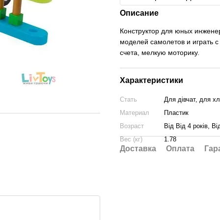
Описание
Конструктор для юных инженер
моделей самолетов и играть с
счета, мелкую моторику.
Характеристики
Стать
Для дівчат, для хл
Материал
Пластик
Возраст
Від Від 4 років, Ві
Вес (кг)
1.78
Доставка
Оплата
Гар