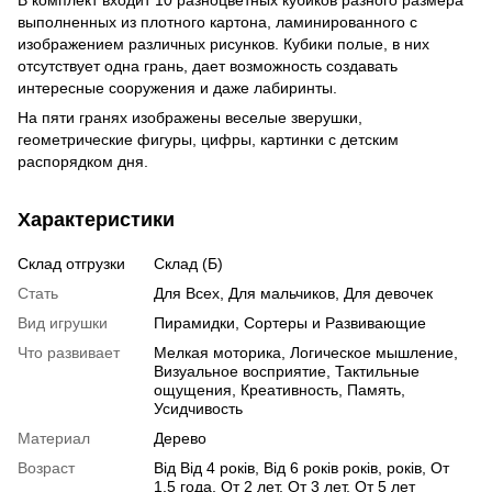
выполненных из плотного картона, ламинированного с
изображением различных рисунков. Кубики полые, в них
отсутствует одна грань, дает возможность создавать
интересные сооружения и даже лабиринты.
На пяти гранях изображены веселые зверушки,
геометрические фигуры, цифры, картинки с детским
распорядком дня.
Характеристики
Склад отгрузки
Склад (Б)
Стать
Для Всех, Для мальчиков, Для девочек
Вид игрушки
Пирамидки, Сортеры и Развивающие
Что развивает
Мелкая моторика, Логическое мышление,
Визуальное восприятие, Тактильные
ощущения, Креативность, Память,
Усидчивость
Материал
Дерево
Возраст
Від Від 4 років, Від 6 років років, років, От
1,5 года, От 2 лет, От 3 лет, От 5 лет