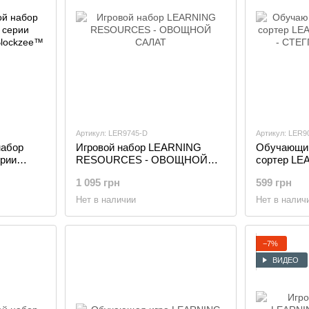
Артикул: LER9745-D
Артикул: LER9
набор
Игровой набор LEARNING
Обучающий
ерии
RESOURCES - ОВОЩНОЙ
сортер LE
САЛАТ
RESOURCE
1 095 грн
599 грн
ДИНОЗАВ
Нет в наличии
Нет в налич
−7%
ВИДЕО