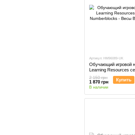
Артикул: HM96089-UK
Обучающий игровой 
Learning Resources с
Numberblocks - Весы
2 150 грн
Купить
Blockzee™
1 870 грн
В наличии