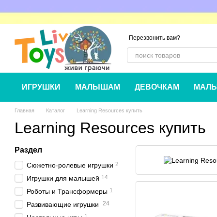
Перейти к основному контенту
Перезвонить вам?
ИГРУШКИ
МАЛЫШАМ
ДЕВОЧКАМ
МАЛЬ
Главная
Каталог
Learning Resources купить
Learning Resources купить
Раздел
2
Сюжетно-ролевые игрушки
14
Игрушки для малышей
1
Роботы и Трансформеры
24
Развивающие игрушки
1