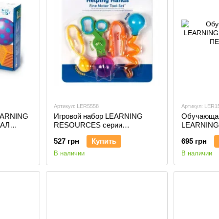
Артикул: LER5558
Артикул: LER1
EARNING
Игровой набор LEARNING
Обучающа
ТАЛ
RESOURCES серии
LEARNING
"Маленькие ручки" - ВЕСЕЛЫЕ
МОИ ПЕР
527 грн
Купить
695 грн
ИНСТРУМЕНТЫ
В наличии
В наличии