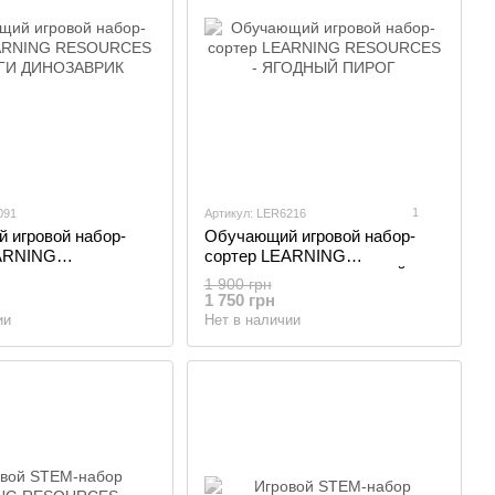
1
091
Артикул: LER6216
 игровой набор-
Обучающий игровой набор-
ARNING
сортер LEARNING
S - СТЕГГИ
RESOURCES - ЯГОДНЫЙ
1 900 грн
РИК
ПИРОГ
1 750 грн
ии
Нет в наличии