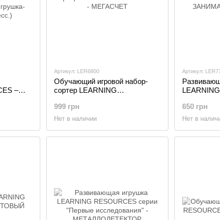
Артикул: LER6800
Артикул: LER7
Обучающий игровой набор-
Развивающ
ES –
сортер LEARNING
LEARNING
RESOURCES - МЕГАСЧЕТ
ЗАНИМАТ
999 грн
650 грн
рушка-
Нет в наличии
Нет в налич