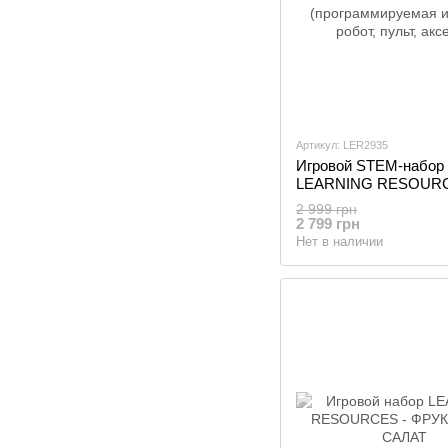
Артикул: LER2935
Игровой STEM-набор
LEARNING RESOURC
РОБОТ BOTLEY
2 999 грн
(программируемая иг
2 799 грн
робот, пульт, аксесс.)
Нет в наличии