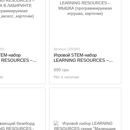
831
Артикул: LER2841
TEM-набор
Игровой STEM-набор
 RESOURCES –
LEARNING RESOURCES –
 ЛАБИРИНТЕ
МЫШКА (программируемая
699 грн
ируемая
игрушка, карточки)
сесс.,карточки)
ии
Нет в наличии