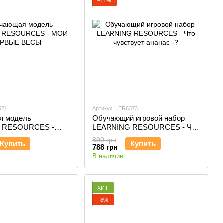
−11%
521
Артикул: LER6373
я модель
Обучающий игровой набор
 RESOURCES -
LEARNING RESOURCES - Что
ВЫЕ ВЕСЫ
чувствует ананас -?
890 грн
Купить
Купить
788 грн
В наличии
ХИТ
−8%