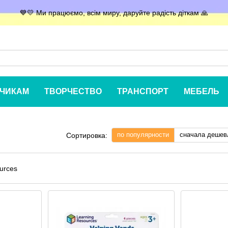
💙💛 Ми працюємо, всім миру, даруйте радість діткам 🙏
ЧИКАМ
ТВОРЧЕСТВО
ТРАНСПОРТ
МЕБЕЛЬ
по популярности
сначала дешев
Сортировка: