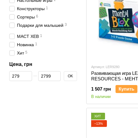
Настольные игры
1
Конструкторы
6
Сортеры
3
Подарки для малышей
1
МАСТ ХЕВ
1
Новинка
5
Хит
Цена, грн
Артикул: LER9280
Развивающая игра L
От Цена, грн
До Цена, грн
OK
RESOURCES - МЕН
БЛОКС
1 507 грн
Купить
В наличии
ХИТ
−13%