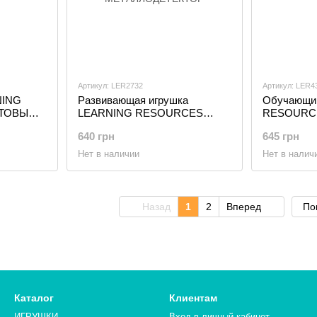
Артикул: LER2732
Артикул: LER4
NING
Развивающая игрушка
Обучающи
КТОВЫЙ
LEARNING RESOURCES
RESOURCE
серии "Первые исследования"
ГЕОМЕТР
640 грн
645 грн
- МЕТАЛЛОДЕТЕКТОР
Нет в наличии
Нет в налич
Назад
1
2
Вперед
По
Каталог
Клиентам
ИГРУШКИ
Вход в личный кабинет