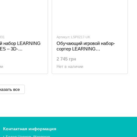
331
Артикул: LSP0217-UK
й набор LEARNING
Обучающий игровой набор-
S – 3D-
сортер LEARNING
ИЯ
RESOURCES -
2 745 грн
МЕГАЗАНИМАШКА
ии
Нет в наличии
казать все
Контактная информация