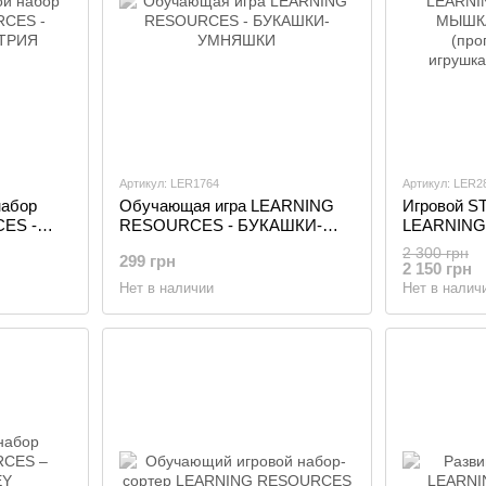
Артикул: LER1764
Артикул: LER2
набор
Обучающая игра LEARNING
Игровой S
ES -
RESOURCES - БУКАШКИ-
LEARNING
ИЯ
УМНЯШКИ
МЫШКА В
2 300 грн
299 грн
(программ
2 150 грн
игрушка,ак
Нет в наличии
Нет в налич