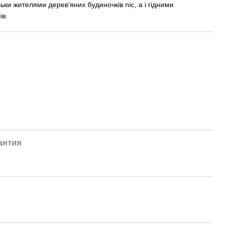
льки жителями дерев’яних будиночків nic, а і гідними
ів.
антия