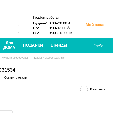
График работы:
Будние:
9:00–20:00 ✈
Мой заказ
Сб:
9:00-18:00 ☕
ВС:
9:00 - 15:00 ✉
Для
ПОДАРКИ
Бренды
Укр
Рус
ДОМА
Куклы и аксессуары
Куклы и аксессуары nic
C31534
4
Оставить отзыв
В желания