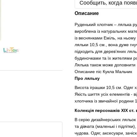
Сообщить, когда появ
Описание
Руденький хлопчик – лялька ру
вироблена із натуральних мате
із веснянками Еміль, на ньому 
ляльки 10,5 см., вона дуже гн
підходить для дерев’яних ляль
будиночками та їх жителями ро
Лялька також може доповнити к
Описание nic Кукла Мальчик
Про ляльку
Висота іграшки 10,5 см. Одяг 
Якість шиття усіх елементів - 
хлопчика із звичайної родини 1
Колекція персонажів XIX ст.
В серію дизайнерських ляльок р
та дівчата (маленькі і підлітки
чудова. Одяг, аксесуари, зачіс