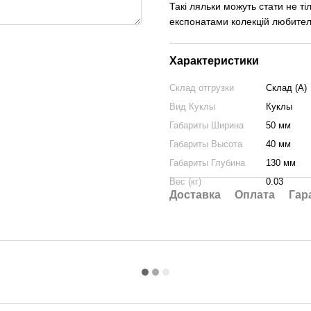
Такі ляльки можуть стати не ті
експонатами колекцій любител
Характеристики
Склад отгрузки
Склад (А)
Вид Куклы
Куклы
Габариты Ширина
50 мм
Габариты Высота
40 мм
Габариты Глубина
130 мм
Вес (кг)
0.03
Доставка
Оплата
Гар