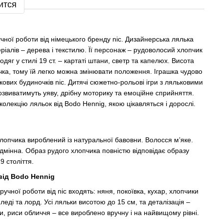
ится
чної роботи від німецького бренду nic. Дизайнерська лялька
ріалів – дерева і текстилю. Її персонаж – рудоволосий хлопчик
одяг у стилі 19 ст. – картаті штани, светр та капелюх. Висота
учка, тому їй легко можна змінювати положення. Іграшка чудово
кових будиночків nic. Дитячі сюжетно-рольові ігри з ляльковими
звиватимуть уяву, дрібну моторику та емоційне сприйняття.
олекцію ляльок від Bodo Hennig, якою цікавляться і дорослі.
хлопчика вироблений із натуральної бавовни. Волосся м’яке.
відмінна. Образ рудого хлопчика повністю відповідає образу
9 століття.
 від Bodo Hennig
учної роботи від nic входять: няня, покоївка, кухар, хлопчики
), леді та лорд. Усі ляльки висотою до 15 см, та деталізація –
ки, риси обличчя – все вироблено вручну і на найвищому рівні.