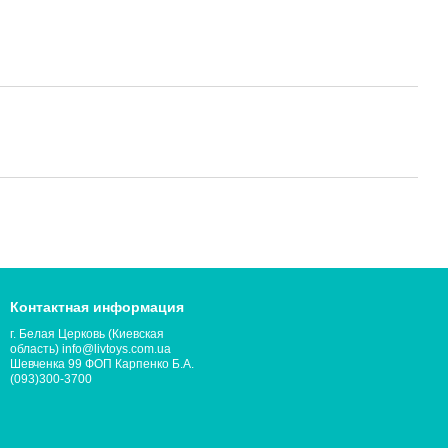
Контактная информация
г. Белая Церковь (Киевская
область) info@livtoys.com.ua
Шевченка 99 ФОП Карпенко Б.А.
(093)300-3700