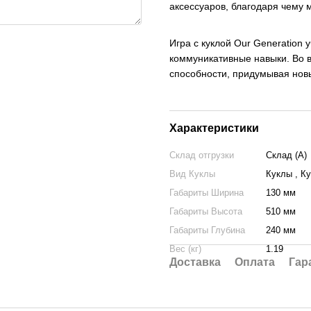
аксессуаров, благодаря чему 
Игра с куклой Our Generation 
коммуникативные навыки. Во в
способности, придумывая нов
Характеристики
Склад отгрузки
Склад (А)
Вид Куклы
Куклы , К
Габариты Ширина
130 мм
Габариты Высота
510 мм
Габариты Глубина
240 мм
Вес (кг)
1.19
Доставка
Оплата
Гар