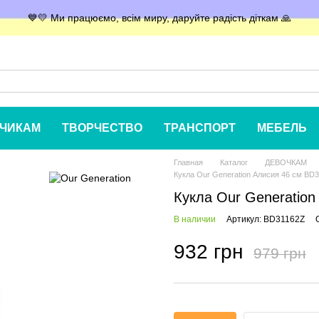
💙💛 Ми працюємо, всім миру, даруйте радість діткам 🙏
ЧИКАМ
ТВОРЧЕСТВО
ТРАНСПОРТ
МЕБЕЛЬ
Главная
Каталог
ДЕВОЧКАМ
Кукла Our Generation Алисия 46 см BD
Кукла Our Generatio
В наличии
Артикул: BD31162Z
932 грн
979 грн