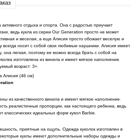
аказ
активного отдыха и спорта. Она с радостью приучает
зни, ведь кукла из серии Our Generation просто не может
ктивная и веселая, а еще Алисия просто обожает веселую и
у всегда носит с собой свои любимые наушники. Алисия имеет
 она легкая, поэтому ее можно всегда брать с собой на
уколка изготовлена из винила и имеет мягкое наполнение.
уемый возраст: 3+.
а Алисия (46 см)
ration
лены из качественного винила и имеют мягкое наполнение.
есть реалистичные пропорции, как настоящего ребенка, ведь
от классических идеальных форм кукол Barbie.
шность, приятные на ощупь. Одежда куколок изготовлен в
Некоторые куклы имеют дополнительные наборы одежды и