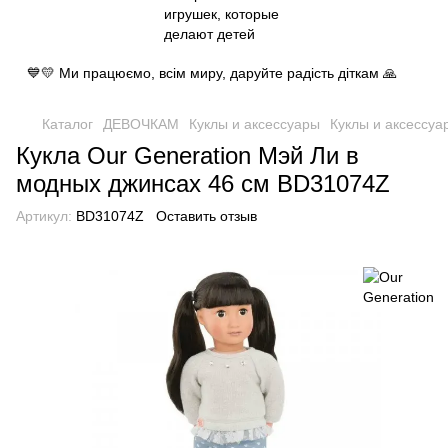
💙💛 Ми працюємо, всім миру, даруйте радість діткам 🙏
Каталог
ДЕВОЧКАМ
Куклы и аксессуары
Куклы и аксессуа
Кукла Our Generation Мэй Ли в
модных джинсах 46 см BD31074Z
Артикул:
BD31074Z
Оставить отзыв