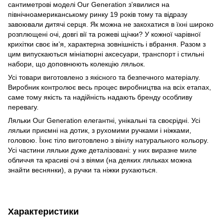
сантиметрові моделі Our Generation з’явилися на
північноамериканському ринку 19 років тому та відразу
завоювали дитячі серця. Як можна не закохатися в їхні широко
розплющені очі, довгі вії та рожеві щічки? У кожної чарівної
крихітки своє ім’я, характерна зовнішність і вбрання. Разом з
цим випускаються мініатюрні аксесуари, транспорт і стильні
набори, що доповнюють колекцію ляльок.
Усі товари виготовлено з якісного та безпечного матеріалу.
Виробник контролює весь процес виробництва на всіх етапах,
саме тому якість та надійність надають бренду особливу
перевагу.
Ляльки Our Generation елегантні, унікальні та своєрідні. Усі
ляльки приємні на дотик, з рухомими ручками і ніжками,
головою. Їхнє тіло виготовлено з вінілу натурального кольору.
Усі частини ляльки дуже деталізовані: у них виразне миле
обличчя та красиві очі з віями (на деяких ляльках можна
знайти веснянки), а ручки та ніжки рухаються.
Характеристики