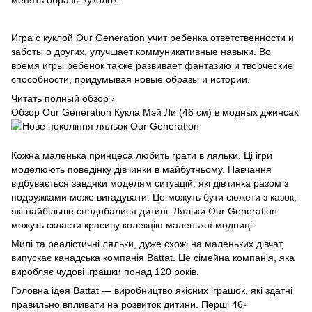
Игра с куклой Our Generation учит ребенка ответственности и
заботы о других, улучшает коммуникативные навыки. Во
время игры ребенок также развивает фантазию и творческие
способности, придумывая новые образы и истории.
Читать полный обзор ›
Обзор Our Generation Кукла Мэй Ли (46 см) в модных джинсах
Кожна маленька принцеса любить грати в ляльки. Ці ігри
моделюють поведінку дівчинки в майбутньому. Навчання
відбувається завдяки моделям ситуацій, які дівчинка разом з
подружками може вигадувати. Це можуть бути сюжети з казок,
які найбільше сподобалися дитині. Ляльки Our Generation
можуть скласти красиву колекцію маленької модниці.
Милі та реалістичні ляльки, дуже схожі на маленьких дівчат,
випускає канадська компанія Battat. Це сімейна компанія, яка
виробляє чудові іграшки понад 120 років.
Головна ідея Battat — виробництво якісних іграшок, які здатні
правильно впливати на розвиток дитини. Перші 46-