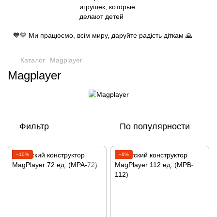
💙💛 Ми працюємо, всім миру, даруйте радість діткам 🙏
Каталог
Magplayer
Magplayer
Фильтр
По популярности
−10%
−6%