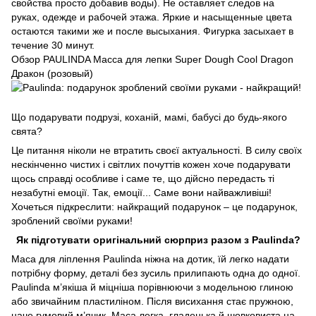
свойства просто добавив воды). Не оставляет следов на
руках, одежде и рабочей этажа. Яркие и насыщенные цвета
остаются такими же и после высыхания. Фигурка засыхает в
течение 30 минут.
Обзор PAULINDA Масса для лепки Super Dough Cool Dragon
Дракон (розовый)
Що подарувати подрузі, коханій, мамі, бабусі до будь-якого
свята?
Це питання ніколи не втратить своєї актуальності. В силу своїх
нескінченно чистих і світлих почуттів кожен хоче подарувати
щось справді особливе і саме те, що дійсно передасть ті
незабутні емоції. Так, емоції... Саме вони найважливіші!
Хочеться підкреслити: найкращий подарунок – це подарунок,
зроблений своїми руками!
Як підготувати оригінальний сюрприз разом з
Paul
і
nda?
Маса для ліплення Paulinda ніжна на дотик, їй легко надати
потрібну форму, деталі без зусиль прилипають одна до одної.
Paulinda м’якіша й міцніша порівнюючи з модельною глиною
або звичайним пластиліном. Після висихання стає пружною,
наче гумовий м’ячик. Маса легка, гладенька й шовковиста на