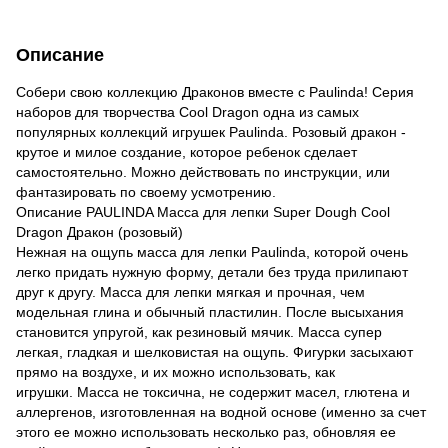
Описание
Собери свою коллекцию Драконов вместе с Paulinda! Серия
наборов для творчества Cool Dragon одна из самых
популярных коллекций игрушек Paulinda. Розовый дракон -
крутое и милое создание, которое ребенок сделает
самостоятельно. Можно действовать по инструкции, или
фантазировать по своему усмотрению.
Описание PAULINDA Масса для лепки Super Dough Cool
Dragon Дракон (розовый)
Нежная на ощупь масса для лепки Paulinda, которой очень
легко придать нужную форму, детали без труда прилипают
друг к другу. Масса для лепки мягкая и прочная, чем
модельная глина и обычный пластилин. После высыхания
становится упругой, как резиновый мячик. Масса супер
легкая, гладкая и шелковистая на ощупь. Фигурки засыхают
прямо на воздухе, и их можно использовать, как
игрушки. Масса не токсична, не содержит масел, глютена и
аллергенов, изготовленная на водной основе (именно за счет
этого ее можно использовать несколько раз, обновляя ее