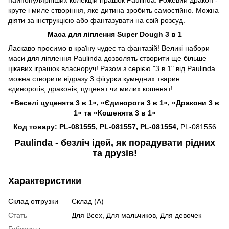
круте і миле створіння, яке дитина зробить самостійно. Можна
діяти за інструкцією або фантазувати на свій розсуд.
Маса для ліплення Super Dough 3 в 1
Ласкаво просимо в країну чудес та фантазій! Великі набори
маси для ліплення Paulinda дозволять створити ще більше
цікавих іграшок власноруч! Разом з серією "3 в 1" від Paulinda
можна створити відразу 3 фігурки кумедних тварин:
єдинорогів, драконів, цуценят чи милих кошенят!
«Веселі цуценята 3 в 1»,
«Єдинороги 3 в 1», «Дракони 3 в
1» та «Кошенята 3 в 1»
Код товару: PL-081555, PL-081557, PL-081554,
PL-081556
Paulinda - безліч ідей, як порадувати рідних
та друзів!
Характеристики
Склад отгрузки
Склад (А)
Стать
Для Всех, Для мальчиков, Для девочек
Габариты