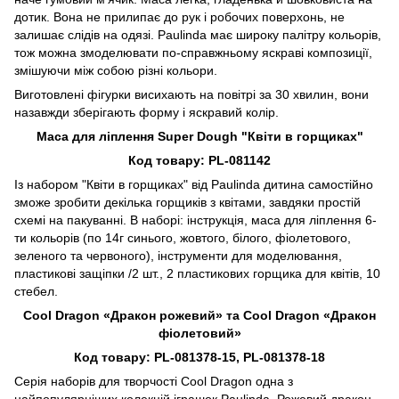
дотик. Вона не прилипає до рук і робочих поверхонь, не
залишає слідів на одязі. Paulinda має широку палітру кольорів,
тож можна змоделювати по-справжньому яскраві композиції,
змішуючи між собою різні кольори.
Виготовлені фігурки висихають на повітрі за 30 хвилин, вони
назавжди зберігають форму і яскравий колір.
Маса для ліплення Super Dough "Квіти в горщиках"
Код товару: PL-081142
Із набором "Квіти в горщиках" від Paulinda дитина самостійно
зможе зробити декілька горщиків з квітами, завдяки простій
схемі на пакуванні. В наборі: інструкція, маса для ліплення 6-
ти кольорів (по 14г синього, жовтого, білого, фіолетового,
зеленого та червоного), інструменти для моделювання,
пластикові защіпки /2 шт., 2 пластикових горщика для квітів, 10
стебел.
Cool Dragon «Дракон рожевий» та Cool Dragon «Дракон
фіолетовий»
Код товару: PL-081378-15, PL-081378-18
Серія наборів для творчості Cool Dragon одна з
найпопулярніших колекцій іграшок Paulinda. Рожевий дракон -