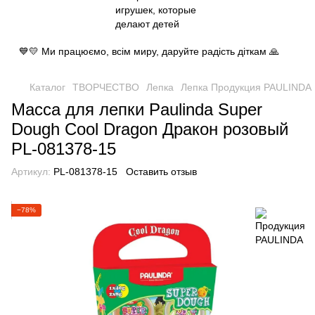
💙💛 Ми працюємо, всім миру, даруйте радість діткам 🙏
Каталог
ТВОРЧЕСТВО
Лепка
Лепка Продукция PAULINDA
Масса для лепки Paulinda Super
Dough Cool Dragon Дракон розовый
PL-081378-15
Артикул:
PL-081378-15
Оставить отзыв
−78%