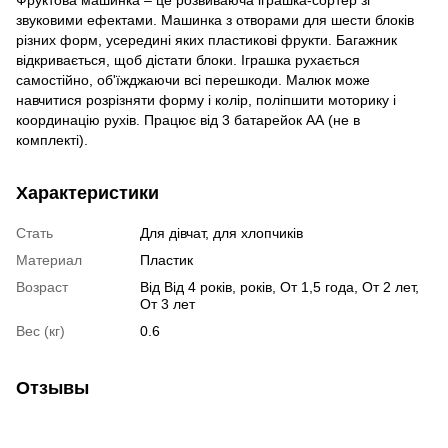
звуковими ефектами. Машинка з отворами для шести блоків
різних форм, усередині яких пластикові фрукти. Багажник
відкривається, щоб дістати блоки. Іграшка рухається
самостійно, об'їжджаючи всі перешкоди. Малюк може
навчитися розрізняти форму і колір, поліпшити моторику і
координацію рухів. Працює від 3 батарейок АА (не в
комплекті).
Характеристики
Стать
Для дівчат, для хлопчиків
Материал
Пластик
Возраст
Від Від 4 років, років, От 1,5 года, От 2 лет,
От 3 лет
Вес (кг)
0.6
Отзывы