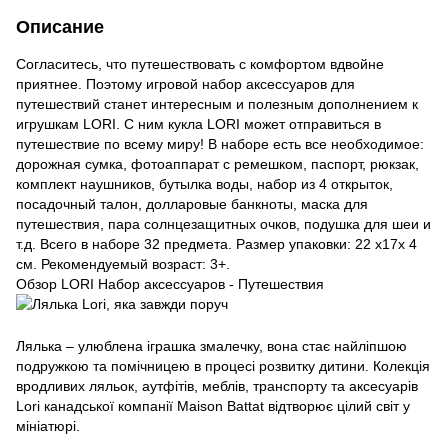
Описание
Согласитесь, что путешествовать с комфортом вдвойне
приятнее. Поэтому игровой набор аксессуаров для
путешествий станет интересным и полезным дополнением к
игрушкам LORI. С ним кукла LORI может отправиться в
путешествие по всему миру! В наборе есть все необходимое:
дорожная сумка, фотоаппарат с ремешком, паспорт, рюкзак,
комплект наушников, бутылка воды, набор из 4 открыток,
посадочный талон, долларовые банкноты, маска для
путешествия, пара солнцезащитных очков, подушка для шеи и
т.д. Всего в наборе 32 предмета. Размер упаковки: 22 х17х 4
см. Рекомендуемый возраст: 3+.
Обзор LORI Набор аксессуаров - Путешествия
Лялька – улюблена іграшка змалечку, вона стає найліпшою
подружкою та помічницею в процесі розвитку дитини. Колекція
вродливих ляльок, аутфітів, меблів, транспорту та аксесуарів
Lori канадської компанії Maison Battat відтворює цілий світ у
мініатюрі.