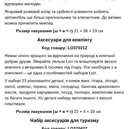
відтворює мелодію.
Яскравий рожевий колір та сріблясті елементи роблять
автомобіль ще більш оригінальним та елегантним. До автівки
можна причепити кемпер.
Розмір пакування (ш × в × г)
21 × 36 × 23 см
Аксесуари для кемпінгу
Код товару: LO37021Z
Немає нічого кращого за відпочинок на природі в компанії
добрих друзів. Збирайте ляльок Lori та влаштовуйте веселі
кемпінги з вечірками й піснями під гітару. Усе необхідне є в
комплекті – це одна з особливостей наборів Lori.
У наборі 23 різноманітні деталі, з-поміж яких: гітара, ліхтарі,
напої, компас, термос, мапа, солодощі, баночка арахісового
масла, продукти харчування, посуд, попкорн, кемпінгова книга
та багато іншого. Усі деталі набору виготовлено з якісної
пластмаси.
Розмір пакування (ш × в × г)
22 × 4 × 16 см
Набір аксесуарів для туризму
Код товару: LO37042Z