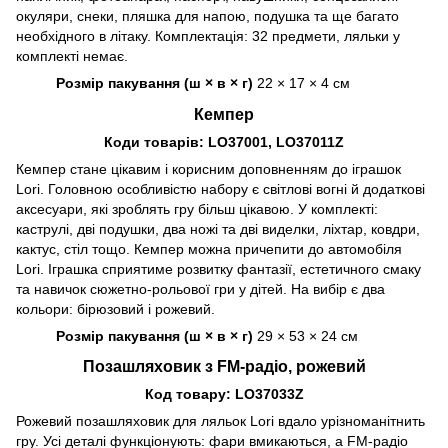
окуляри, снеки, пляшка для напою, подушка та ще багато
необхідного в літаку. Комплектація: 32 предмети, ляльки у
комплекті немає.
Розмір пакування (ш × в × г)
22 × 17 × 4 см
Кемпер
Коди товарів: LO37001, LO37011Z
Кемпер стане цікавим і корисним доповненням до іграшок
Lori. Головною особливістю набору є світлові вогні й додаткові
аксесуари, які зроблять гру більш цікавою. У комплекті:
каструлі, дві подушки, два ножі та дві виделки, ліхтар, ковдри,
кактус, стіл тощо. Кемпер можна причепити до автомобіля
Lori. Іграшка сприятиме розвитку фантазії, естетичного смаку
та навичок сюжетно-рольової гри у дітей. На вибір є два
кольори: бірюзовий і рожевий.
Розмір пакування (ш × в × г)
29 × 53 × 24 см
Позашляховик з FM-радіо, рожевий
Код товару: LO37033Z
Рожевий позашляховик для ляльок Lori вдало урізноманітнить
гру. Усі деталі функціонують: фари вмикаються, а FM-радіо