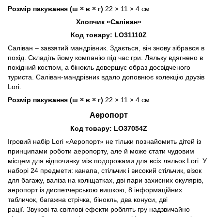
Розмір пакування (ш × в × г)
22 × 11 × 4 см
Хлопчик «Саліван»
Код товару: LO31110Z
Саліван – завзятий мандрівник. Здається, він знову зібрався в
похід. Складіть йому компанію під час гри. Ляльку вдягнено в
похідний костюм, а бінокль довершує образ досвідченого
туриста. Саліван-мандрівник вдало доповнює колекцію друзів
Lori.
Розмір пакування (ш × в × г)
22 × 11 × 4 см
Аеропорт
Код товару: LO37054Z
Ігровий набір Lori «Аеропорт» не тільки познайомить дітей із
принципами роботи аеропорту, але й може стати чудовим
місцем для відпочинку між подорожами для всіх ляльок Lori. У
наборі 24 предмети: канапа, стільчик і високий стільчик, візок
для багажу, валіза на коліщатках, дві пари захисних окулярів,
аеропорт із диспетчерською вишкою, 8 інформаційних
табличок, багажна стрічка, бінокль, два конуси, дві
рації. Звукові та світлові ефекти роблять гру надзвичайно