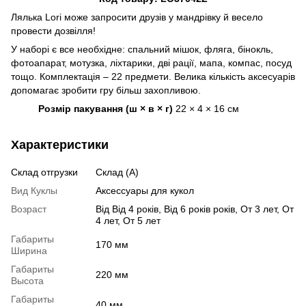
Лялька Lori може запросити друзів у мандрівку й весело
провести дозвілля!
У наборі є все необхідне: спальний мішок, фляга, бінокль,
фотоапарат, мотузка, ліхтарики, дві рації, мапа, компас, посуд
тощо. Комплектація – 22 предмети. Велика кількість аксесуарів
допомагає зробити гру більш захопливою.
Розмір пакування (ш × в × г)
22 × 4 × 16 см
Характеристики
Склад отгрузки
Склад (А)
Вид Куклы
Аксессуары для кукол
Возраст
Від Від 4 років, Від 6 років років, От 3 лет, От
4 лет, От 5 лет
Габариты
170 мм
Ширина
Габариты
220 мм
Высота
Габариты
40 мм