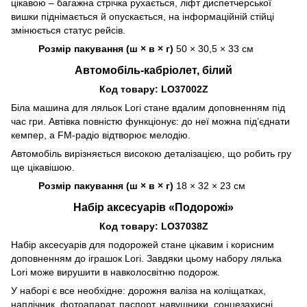
цікавою – багажна стрічка рухається, ліфт диспетчерської
вишки піднімається й опускається, на інформаційній стійці
змінюється статус рейсів.
Розмір пакування (ш × в × г)
50 × 30,5 × 33 см
Автомобіль-кабріолет, білий
Код товару: LO37002Z
Біла машина для ляльок Lori стане вдалим доповненням під
час гри. Автівка повністю функціонує: до неї можна під’єднати
кемпер, а FM-радіо відтворює мелодію.
Автомобіль вирізняється високою деталізацією, що робить гру
ще цікавішою.
Розмір пакування (ш × в × г)
18 × 32 × 23 см
Набір аксесуарів «Подорожі»
Код товару: LO37038Z
Набір аксесуарів для подорожей стане цікавим і корисним
доповненням до іграшок Lori. Завдяки цьому набору лялька
Lori може вирушити в навколосвітню подорож.
У наборі є все необхідне: дорожня валіза на коліщатках,
наплічник, фотоапарат, паспорт, навушники, сонцезахисні