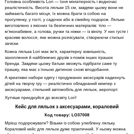
Головна особливість Lori — їхня мініатюрність і водночас
реалістичність. Висота ляльки 15 см, завдяки цьому вони не
займають багато місця, їх можна брати із собою на
прогулянку, у гості, у садочок або в сімейну подорож. Ляльки
виготовлено з якісних та безпечних матеріалів: тіло —
м’яконабивне, а голова, ручки та ніжки — із вінілу. У них густе і
красиве волосся, яке можна розчісувати, створюючи стильні
зачіски.
Кожна лялька Lori має ім’я, характерну зовнішність,
захоплення й найближчих друзів з-поміж інших іграшок
бренда. Завдяки цьому батьки зможуть підібрати саме ту
іграшку, яка має з їхньою дитиною схожі вподобання.
А креативні набори одягу і продуманих аксесуарів надихнуть
дітей на творчу гру — реалістично обладнаний кемпер з
аксесуарами, стильний автомобіль для ляльок, аеропорт.
Хутчіше приєднуйся до всесвіту Lori!
Кейс для ляльок з аксесуарами, кораловий
Код товару: LO37008
Мрієш подорожувати? Візьми із собою улюблену ляльку.
Кораловий кейс для ляльок дуже практичний. У ньому можна