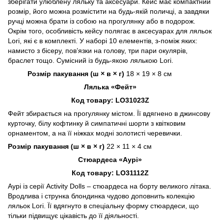
зберігати улюблену ляльку та аксесуари. Кейс має компактний
розмір, його можна розмістити на будь-якій поличці, а завдяки
ручці можна брати із собою на прогулянку або в подорож.
Окрім того, особливість кейсу полягає в аксесуарах для ляльок
Lori, які є в комплекті. У наборі 10 елементів, з-поміж яких:
намисто з бісеру, пов’язки на голову, три пари окулярів,
браслет тощо. Сумісний із будь-якою лялькою Lori.
Розмір пакування (ш × в × г)
18 × 19 × 8 см
Лялька «Фейт»
Код товару: LO31023Z
Фейт збирається на прогулянку містом. Її вдягнено в джинсову
курточку, білу кофтинку й симпатичні шорти з квітковим
орнаментом, а на її ніжках модні золотисті черевички.
Розмір пакування (ш × в × г)
22 × 11 × 4 см
Стюардеса «Аурі»
Код товару: LO31112Z
Аурі із серії Activity Dolls – стюардеса на борту великого літака.
Вродлива і струнка блондинка чудово доповнить колекцію
ляльок Lori. Її вдягнуто в спеціальну форму стюардеси, що
тільки підвищує цікавість до її діяльності.