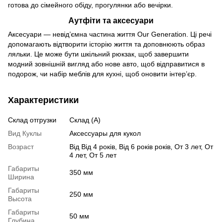
готова до сімейного обіду, прогулянки або вечірки.
Аутфіти та аксесуари
Аксесуари — невід’ємна частина життя Our Generation. Ці речі
допомагають відтворити історію життя та доповнюють образ
ляльки. Це може бути шкільний рюкзак, щоб завершити
модний зовнішній вигляд або нове авто, щоб відправитися в
подорож, чи набір меблів для кухні, щоб оновити інтер’єр.
Характеристики
Склад отгрузки
Склад (А)
Вид Куклы
Аксессуары для кукол
Возраст
Від Від 4 років, Від 6 років років, От 3 лет, От
4 лет, От 5 лет
Габариты
350 мм
Ширина
Габариты
250 мм
Высота
Габариты
50 мм
Глубина