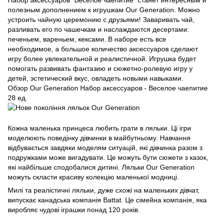
полезным дополнением к игрушкам Our Generation. Можно
устроить чайную церемонию с друзьями! Заваривать чай,
разливать его по чашечкам и наслаждаются десертами:
печеньем, вареньем, кексами. В наборе есть все
необходимое, а большое количество аксессуаров сделают
игру более увлекательной и реалистичной. Игрушка будет
помогать развивать фантазию и сюжетно-ролевую игру у
детей, эстетический вкус, овладеть новыми навыками.
Обзор Our Generation Набор аксессуаров - Веселое чаепитие
28 ед.
Кожна маленька принцеса любить грати в ляльки. Ці ігри
моделюють поведінку дівчинки в майбутньому. Навчання
відбувається завдяки моделям ситуацій, які дівчинка разом з
подружками може вигадувати. Це можуть бути сюжети з казок,
які найбільше сподобалися дитині. Ляльки Our Generation
можуть скласти красиву колекцію маленької модниці.
Милі та реалістичні ляльки, дуже схожі на маленьких дівчат,
випускає канадська компанія Battat. Це сімейна компанія, яка
виробляє чудові іграшки понад 120 років.