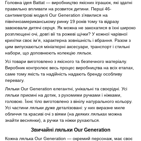
Головна ідея Battat — виробництво якісних іграшок, які здатні
правильно впливати на розвиток дитини. Перші 46-
сантиметрові моделі Our Generation з’явилися на
північноамериканському ринку 19 років тому та відразу
завоювали дитячі серця. Як можна не закохатися в їхні широко
розплющені очі, довгі вії та рожеві щічки? У кожної чарівної
крихітки своє ім’я, характерна зовнішність і вбрання. Разом з
цим випускаються мініатюрні аксесуари, транспорт і стильні
набори, що доповнюють колекцію ляльок.
Усі товари виготовлено з якісного та безпечного матеріалу.
Виробник контролює весь процес виробництва на всіх етапах,
саме тому якість та надійність надають бренду особливу
перевагу.
Ляльки Our Generation елегантні, унікальні та своєрідні. Усі
ляльки приємні на дотик, з рухомими ручками і ніжками,
головою. Їхнє тіло виготовлено з вінілу натурального кольору.
Усі частини ляльки дуже деталізовані: у них виразне миле
обличчя та красиві очі з віями (на деяких ляльках можна
знайти веснянки), а ручки та ніжки рухаються.
Звичайні ляльки Our Generation
Кожна лялька Our Generation — окремий персонаж, має своє