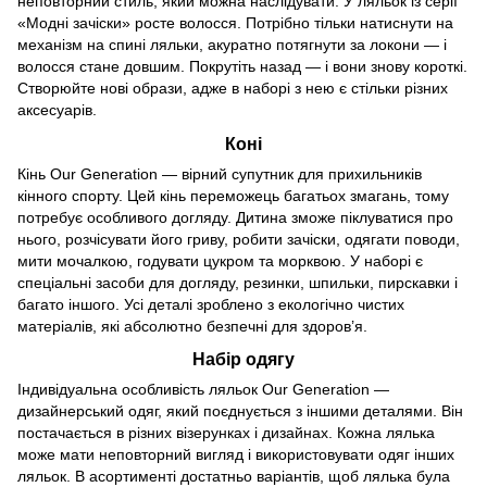
неповторний стиль, який можна наслідувати. У ляльок із серії
«Модні зачіски» росте волосся. Потрібно тільки натиснути на
механізм на спині ляльки, акуратно потягнути за локони — і
волосся стане довшим. Покрутіть назад — і вони знову короткі.
Створюйте нові образи, адже в наборі з нею є стільки різних
аксесуарів.
Коні
Кінь Our Generation — вірний супутник для прихильників
кінного спорту. Цей кінь переможець багатьох змагань, тому
потребує особливого догляду. Дитина зможе піклуватися про
нього, розчісувати його гриву, робити зачіски, одягати поводи,
мити мочалкою, годувати цукром та морквою. У наборі є
спеціальні засоби для догляду, резинки, шпильки, пирскавки і
багато іншого. Усі деталі зроблено з екологічно чистих
матеріалів, які абсолютно безпечні для здоров’я.
Набір одягу
Індивідуальна особливість ляльок Our Generation —
дизайнерський одяг, який поєднується з іншими деталями. Він
постачається в різних візерунках і дизайнах. Кожна лялька
може мати неповторний вигляд і використовувати одяг інших
ляльок. В асортименті достатньо варіантів, щоб лялька була