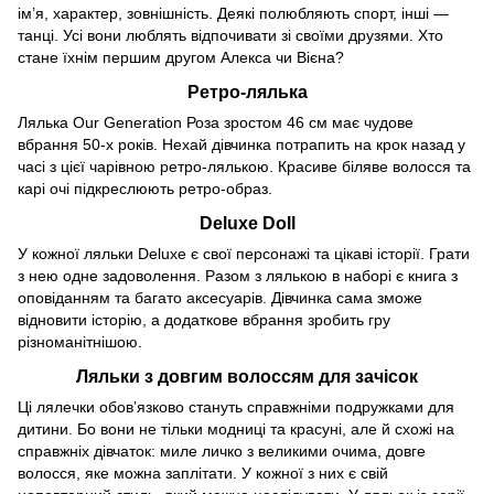
ім’я, характер, зовнішність. Деякі полюбляють спорт, інші —
танці. Усі вони люблять відпочивати зі своїми друзями. Хто
стане їхнім першим другом Алекса чи Вієна?
Ретро-лялька
Лялька Our Generation Роза зростом 46 см має чудове
вбрання 50-х років. Нехай дівчинка потрапить на крок назад у
часі з цієї чарівною ретро-лялькою. Красиве біляве волосся та
карі очі підкреслюють ретро-образ.
Deluxe Doll
У кожної ляльки Deluxe є свої персонажі та цікаві історії. Грати
з нею одне задоволення. Разом з лялькою в наборі є книга з
оповіданням та багато аксесуарів. Дівчинка сама зможе
відновити історію, а додаткове вбрання зробить гру
різноманітнішою.
Ляльки з довгим волоссям для зачісок
Ці лялечки обов’язково стануть справжніми подружками для
дитини. Бо вони не тільки модниці та красуні, але й схожі на
справжніх дівчаток: миле личко з великими очима, довге
волосся, яке можна заплітати. У кожної з них є свій