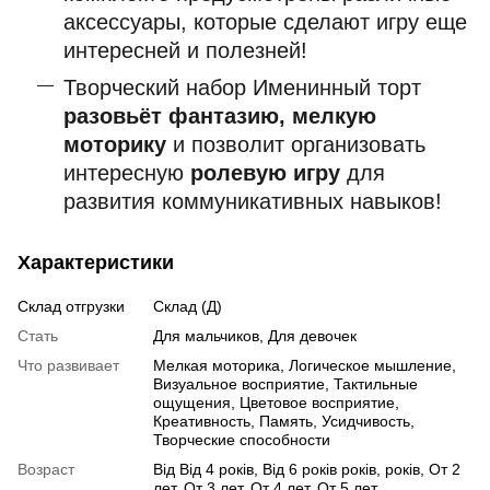
аксессуары, которые сделают игру еще
интересней и полезней!
Творческий набор Именинный торт
разовьёт фантазию, мелкую
моторику
и позволит организовать
интересную
ролевую игру
для
развития коммуникативных навыков!
Характеристики
Склад отгрузки
Склад (Д)
Стать
Для мальчиков, Для девочек
Что развивает
Мелкая моторика, Логическое мышление,
Визуальное восприятие, Тактильные
ощущения, Цветовое восприятие,
Креативность, Память, Усидчивость,
Творческие способности
Возраст
Від Від 4 років, Від 6 років років, років, От 2
лет, От 3 лет, От 4 лет, От 5 лет