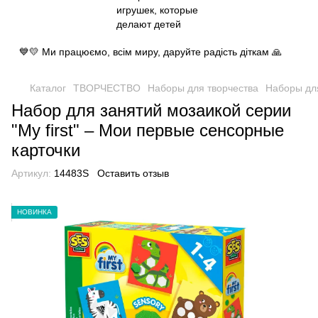
💙💛 Ми працюємо, всім миру, даруйте радість діткам 🙏
Каталог
ТВОРЧЕСТВО
Наборы для творчества
Наборы для
Набор для занятий мозаикой серии
"My first" – Мои первые сенсорные
карточки
Артикул:
14483S
Оставить отзыв
НОВИНКА