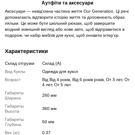
Аутфіти та аксесуари
Аксесуари — невід’ємна частина життя Our Generation. Ці речі
допомагають відтворити історію життя та доповнюють образ
ляльки. Це може бути шкільний рюкзак, щоб завершити
модний зовнішній вигляд або нове авто, щоб відправитися в
подорож, чи набір меблів для кухні, щоб оновити інтер’єр.
Характеристики
Склад отгрузки
Склад (А)
Вид Куклы
Одежда для кукол
Возраст
Від Від 4 років, Від 6 років років, От 3 лет, От
4 лет, От 5 лет
Габариты
260 мм
Ширина
Габариты
360 мм
Высота
Габариты
50 мм
Глубина
Вес (кг)
0.37