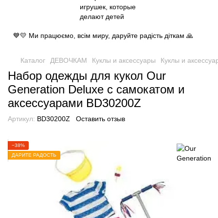
💙💛 Ми працюємо, всім миру, даруйте радість діткам 🙏
Каталог
ДЕВОЧКАМ
Куклы и аксессуары
Куклы и аксессуа
Набор одежды для кукол Our
Generation Deluxe с самокатом и
аксессуарами BD30200Z
Артикул:
BD30200Z
Оставить отзыв
−38%
ДАРИТЕ РАДОСТЬ