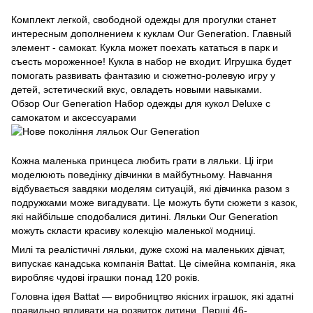
Комплект легкой, свободной одежды для прогулки станет
интересным дополнением к куклам Our Generation. Главный
элемент - самокат. Кукла может поехать кататься в парк и
съесть мороженное! Кукла в набор не входит. Игрушка будет
помогать развивать фантазию и сюжетно-ролевую игру у
детей, эстетический вкус, овладеть новыми навыками.
Обзор Our Generation Набор одежды для кукол Deluxe с
самокатом и аксессуарами
Кожна маленька принцеса любить грати в ляльки. Ці ігри
моделюють поведінку дівчинки в майбутньому. Навчання
відбувається завдяки моделям ситуацій, які дівчинка разом з
подружками може вигадувати. Це можуть бути сюжети з казок,
які найбільше сподобалися дитині. Ляльки Our Generation
можуть скласти красиву колекцію маленької модниці.
Милі та реалістичні ляльки, дуже схожі на маленьких дівчат,
випускає канадська компанія Battat. Це сімейна компанія, яка
виробляє чудові іграшки понад 120 років.
Головна ідея Battat — виробництво якісних іграшок, які здатні
правильно впливати на розвиток дитини. Перші 46-