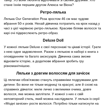
танці. Усі вони люблять відпочивати зі своїми друзями. Хто
стане їхнім першим другом Алекса чи Вієна?
Ретро-лялька
Лялька Our Generation Роза зростом 46 см має чудове
вбрання 50-х років. Нехай дівчинка потрапить на крок назад у
часі з цієї чарівною ретро-лялькою. Красиве біляве волосся та
карі очі підкреслюють ретро-образ.
Deluxe Doll
У кожної ляльки Deluxe є свої персонажі та цікаві історії. Грати
з нею одне задоволення. Разом з лялькою в наборі є книга з
оповіданням та багато аксесуарів. Дівчинка сама зможе
відновити історію, а додаткове вбрання зробить гру
різноманітнішою.
Ляльки з довгим волоссям для зачісок
Ці лялечки обов’язково стануть справжніми подружками для
дитини. Бо вони не тільки модниці та красуні, але й схожі на
справжніх дівчаток: миле личко з великими очима, довге
волосся, яке можна заплітати. У кожної з них є свій
неповторний стиль, який можна наслідувати. У ляльок із серії
«Модні зачіски» росте волосся. Потрібно тільки натиснути на