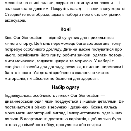
механізм на спині ляльки, акуратно потягнути за локони — і
волосся стане довшим. Покрутіть назад — і вони знову короткі.
Створюйте нові образи, адже в наборі з нею є стільки різних
аксесуарів.
Коні
Кінь Our Generation — вірний супутник для прихильників
кінного спорту. Цей кінь переможець багатьох змагань, тому
потребує особливого догляду. Дитина зможе піклуватися про
нього, розчісувати його гриву, робити зачіски, одягати поводи,
мити мочалкою, годувати цукром та морквою. У наборі є
спеціальні засоби для догляду, резинки, шпильки, пирскавки і
багато іншого. Усі деталі зроблено з екологічно чистих
матеріалів, які абсолютно безпечні для здоров’я.
Набір одягу
Індивідуальна особливість ляльок Our Generation —
дизайнерський одяг, який поєднується з іншими деталями. Він
постачається в різних візерунках і дизайнах. Кожна лялька
може мати неповторний вигляд і використовувати одяг інших
ляльок. В асортименті достатньо варіантів, щоб лялька була
готова до сімейного обіду, прогулянки або вечірки.