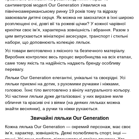
сантиметрові моделі Our Generation з’явилися на
північноамериканському ринку 19 років тому та відразу
завоювали дитячі серця. Як можна не закохатися в їхні широко
розплющені очі, довгі вії та рожеві щічки? У кожної чарівної
крихітки своє ім’я, характерна зовнішність і вбрання. Разом з
цим випускаються мініатюрні аксесуари, транспорт і стильні
набори, що доповнюють колекцію ляльок.
Усі товари виготовлено з якісного та безпечного матеріалу.
Виробник контролює весь процес виробництва на всіх етапах,
саме тому якість та надійність надають бренду особливу
перевагу.
Ляльки Our Generation елегантні, унікальні та своєрідні. Усі
ляльки приємні на дотик, з рухомими ручками і ніжками,
головою. Їхнє тіло виготовлено з вінілу натурального кольору.
Усі частини ляльки дуже деталізовані: у них виразне миле
обличчя та красиві очі з віями (на деяких ляльках можна
знайти веснянки), а ручки та ніжки рухаються.
Звичайні ляльки Our Generation
Кожна лялька Our Generation — окремий персонаж, має своє
ім’я, характер, зовнішність. Деякі полюбляють спорт, інші —