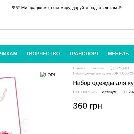
💙💛 Ми працюємо, всім миру, даруйте радість діткам 🙏
ЧИКАМ
ТВОРЧЕСТВО
ТРАНСПОРТ
МЕБЕЛЬ
Главная
Каталог
ДЕВОЧКАМ
Набор одежды для кукол LORI LO3002
Набор одежды для к
Нет в наличии
Артикул: LO30029
360 грн