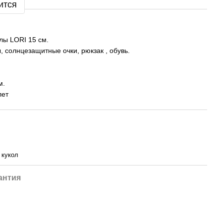
ится
лы LORI 15 см.
ы, солнцезащитные очки, рюкзак , обувь.
м.
лет
 кукол
антия