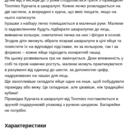
Toomies Курчата в шкаралупі. Кожне яєчко розкладається на
дві частини, а всередині є курча, що вміє пищати, якщо на
нього натиснути.
Іграшки з набору легко поміщаються в маленькі руки. Малюки
із задоволенням будуть підбирати шкаралупки до яєць,
вивчаючи кольори, симпатичні личка на них і фігури в основі.
Згодом діти зможуть зібрати яскраві шкаралупи в цілі яйця та
помістити їх на відповідні підставки, як за кольором, так і за
формою – кожне яйце підходить конкретній чашці.
На цьому розвивальна гра не закінчується. Доки впевненість у
собі та ігрові навички ростуть, малюки можуть практикуватися
в рахуванні від одиниці до шести, за допомогою цифр,
надрукованих на чашах для яєць.
Ще захопливіше складати яйця одне на інше, щоб побудувати
пірамідку або вежу. Це складніше, але цікавіше, ніж традиційні
кубики!
Пірамідка Курчата в шкаралупі від Toomies поставляється в
зручній подарунковій упаковці з ручкою-шнурком. Батарейки
не потрібні.
Характеристики