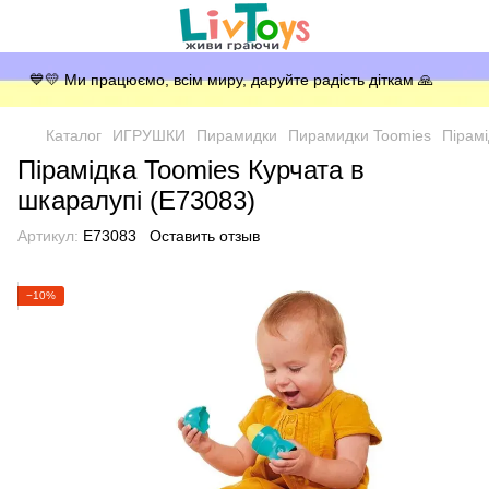
💙💛 Ми працюємо, всім миру, даруйте радість діткам 🙏
Каталог
ИГРУШКИ
Пирамидки
Пирамидки Toomies
Пірамі
Пірамідка Toomies Курчата в
шкаралупі (E73083)
Артикул:
E73083
Оставить отзыв
−10%