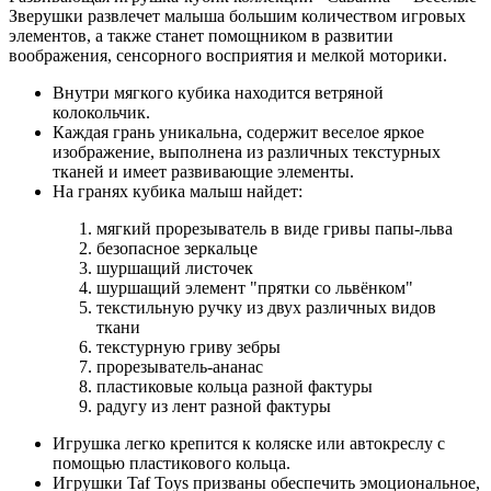
Зверушки развлечет малыша большим количеством игровых
элементов, а также станет помощником в развитии
воображения, сенсорного восприятия и мелкой моторики.
Внутри мягкого кубика находится ветряной
колокольчик.
Каждая грань уникальна, содержит веселое яркое
изображение, выполнена из различных текстурных
тканей и имеет развивающие элементы.
На гранях кубика малыш найдет:
мягкий прорезыватель в виде гривы папы-льва
безопасное зеркальце
шуршащий листочек
шуршащий элемент "прятки со львёнком"
текстильную ручку из двух различных видов
ткани
текстурную гриву зебры
прорезыватель-ананас
пластиковые кольца разной фактуры
радугу из лент разной фактуры
Игрушка легко крепится к коляске или автокреслу с
помощью пластикового кольца.
Игрушки Taf Toys призваны обеспечить эмоциональное,