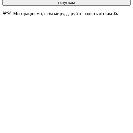
покупкам
💙💛 Ми працюємо, всім миру, даруйте радість діткам 🙏