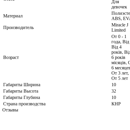
Для
девочек
Полиэсте
Материал
ABS, EV
Miracle J
Производитель
Limited
От 0 - 1
года, Від
Від 4
років, Ві
Возраст
6 років
місяців, 
6 месяцев
От 3 лет,
От 5 лет
Габариты Ширина
10
Габариты Высота
32
Габариты Глубина
10
Страна производства
КНР
Отзывы