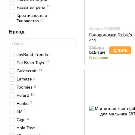
44
Развития речи
Креативность и
23
Творчество
Артикул: RK-000254
Бренд
Головоломка Rubik's 
4*4
580 грн
Купить
515 грн
1
JoyBand-Trends
В наличии
15
Fat Brain Toys
38
Guidecraft
1
Lamaze
9
Toomies
19
PolarB
2
Funko
1
4M
4
Gigo
3
Hola Toys