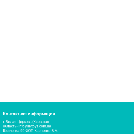
Контактная информация
г. Белая Церковь (Киевская
область) info@livtoys.com.ua
Шевченка 99 ФОП Карпенко Б.А.