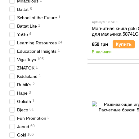
1
Miraculous
8
Battat
1
School of the Future
Артикул: 58741G
1
Battat Lite
Магнитная книга goki
для мальчика 58741G
4
YaGo
24
Learning Resources
659 грн
Купить
1
Educational Insights
В наличии
105
Viga Toys
1
ZNATOK
1
Kiddieland
2
Rubik's
3
Hape
1
Goliath
81
Djeco
5
Fun Promotion
60
Janod
106
Goki