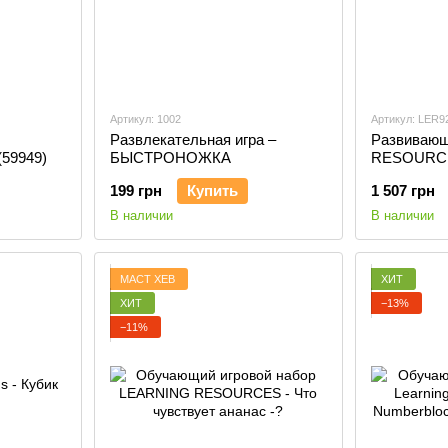
Артикул: 1002
Артикул: LER9
Развлекательная игра –
Развивающ
(59949)
БЫСТРОНОЖКА
RESOURCE
БЛОКС
199 грн
Купить
1 507 грн
В наличии
В наличии
МАСТ ХЕВ
ХИТ
ХИТ
−13%
−11%