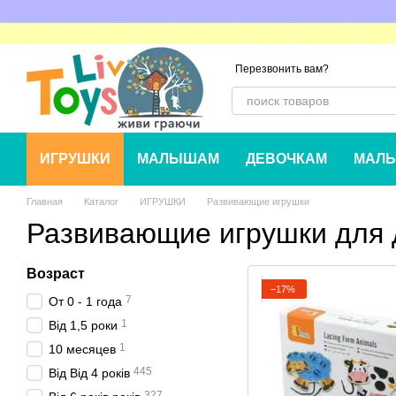
Перейти к основному контенту
Перезвонить вам?
ИГРУШКИ
МАЛЫШАМ
ДЕВОЧКАМ
МАЛЬ
Главная
Каталог
ИГРУШКИ
Развивающие игрушки
Развивающие игрушки для 
Возраст
−17%
7
От 0 - 1 года
1
Від 1,5 роки
1
10 месяцев
445
Від Від 4 років
327