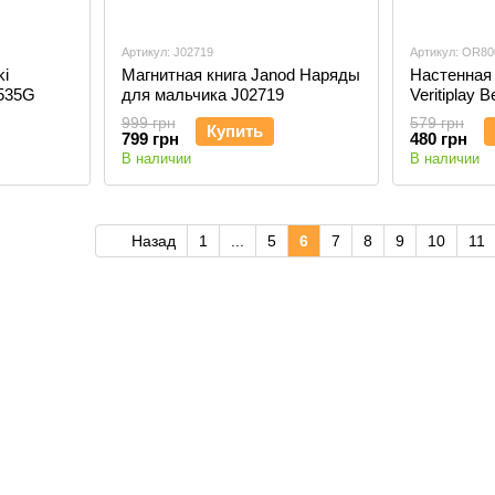
Артикул: J02719
Артикул: OR80
ki
Магнитная книга Janod Наряды
Настенная 
535G
для мальчика J02719
Veritiplay 
друзья OR
999 грн
579 грн
Купить
799 грн
480 грн
В наличии
В наличии
Назад
1
...
5
6
7
8
9
10
11