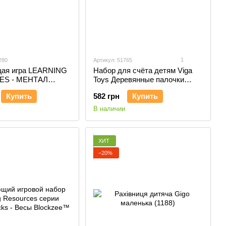
1
280
Артикул: 51765
ая игра LEARNING
Набор для счёта детям Viga
S - МЕНТАЛ
Toys Деревянные палочки
Кюизенера, 116 шт. (51765)
Купить
582 грн
Купить
В наличии
ХИТ
−20%