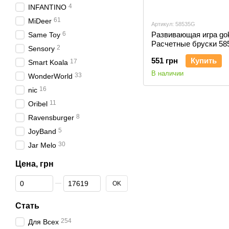
4
INFANTINO
61
MiDeer
Артикул: 58535G
6
Развивающая игра go
Same Toy
Расчетные бруски 58
2
Sensory
551 грн
Купить
17
Smart Koala
В наличии
33
WonderWorld
16
nic
11
Oribel
8
Ravensburger
5
JoyBand
30
Jar Melo
Цена, грн
От Цена, грн
До Цена, грн
OK
Стать
254
Для Всех