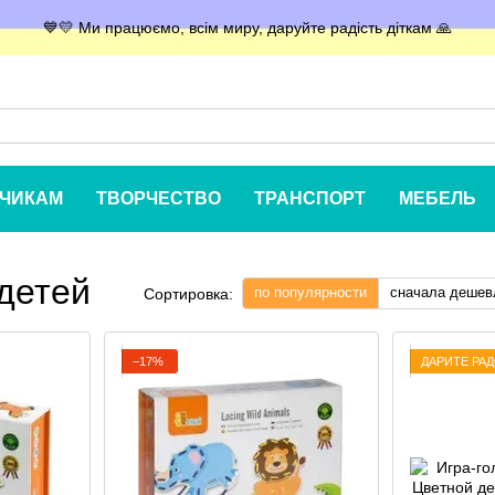
💙💛 Ми працюємо, всім миру, даруйте радість діткам 🙏
ЧИКАМ
ТВОРЧЕСТВО
ТРАНСПОРТ
МЕБЕЛЬ
детей
по популярности
сначала дешев
Сортировка:
−17%
ДАРИТЕ РА