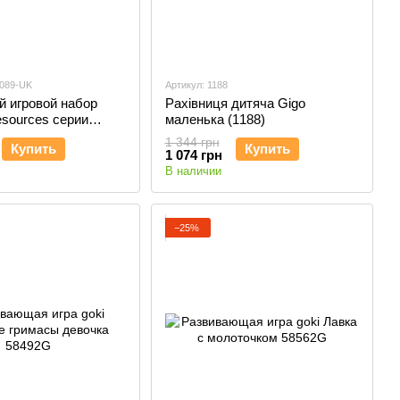
6089-UK
Артикул: 1188
 игровой набор
Рахівниця дитяча Gigo
esources серии
маленька (1188)
ks - Весы
1 344 грн
Купить
Купить
1 074 грн
В наличии
−25%