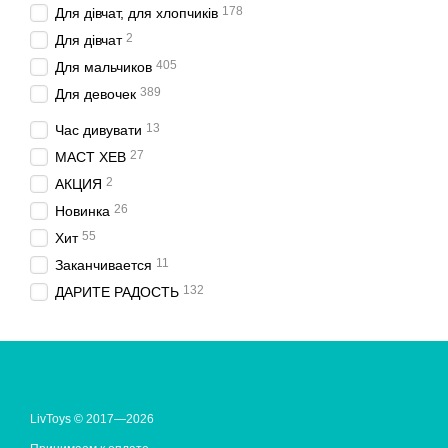
178
Для дівчат, для хлопчиків
2
Для дівчат
405
Для мальчиков
389
Для девочек
13
Час дивувати
27
МАСТ ХЕВ
2
АКЦИЯ
26
Новинка
55
Хит
11
Заканчивается
132
ДАРИТЕ РАДОСТЬ
LivToys © 2017—2026