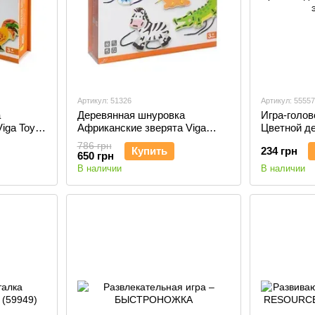
Артикул: 51326
Артикул: 55557
а
Деревянная шнуровка
Игра-голов
iga Toys
Африканские зверята Viga
Цветной д
Toys (51326)
7 эл. (5555
786 грн
Купить
234 грн
650 грн
В наличии
В наличии