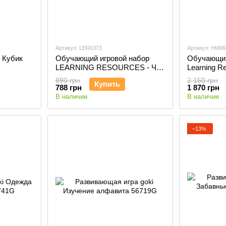
Артикул: LER6373
Артикул: HM9
- Кубик
Обучающий игровой набор
Обучающий
LEARNING RESOURCES - Что
Learning R
чувствует ананас -?
Numberbloc
890 грн
2 150 грн
Купить
Blockzee™
788 грн
1 870 грн
В наличии
В наличии
−13%