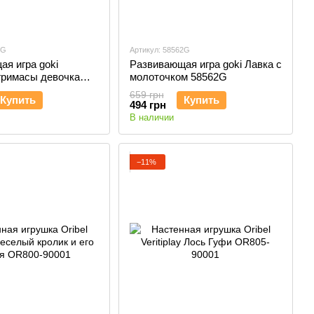
2G
Артикул: 58562G
я игра goki
Развивающая игра goki Лавка с
гримасы девочка
молоточком 58562G
659 грн
Купить
Купить
494 грн
В наличии
−11%