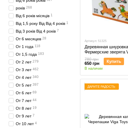
Від 6 років років
268
років
1
Від 6 років місяців
1
Від 1,5 року Від Від 4 років
7
Від 3 років Від 4 років
28
От 6 месяцев
Артикул: 51325
118
От 1 года
Деревянная шнуровк
Фермерские зверята V
183
От 1,5 года
(51325)
780 грн
Купить
279
От 2 лет
650 грн
В наличии
462
От 3 лет
340
От 4 лет
397
От 5 лет
ДАРИТЕ РАДОСТЬ
69
От 6 лет
44
От 7 лет
19
От 8 лет
7
От 9 лет
4
От 10 лет