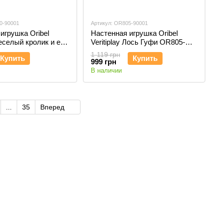
0-90001
Артикул: OR805-90001
игрушка Oribel
Настенная игрушка Oribel
Веселый кролик и его
Veritiplay Лось Гуфи OR805-
800-90001
90001
1 119 грн
Купить
Купить
999 грн
В наличии
...
35
Вперед