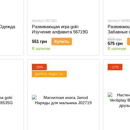
Артикул: 56719G
Артикул: 5849
 Одежда
Развивающая игра goki
Развивающа
Изучение алфавита 56719G
Забавные 
58492G
659 грн
551 грн
Купить
575 грн
В наличии
В наличии
−20%
−17%
ДАРИТЕ РАДОСТЬ