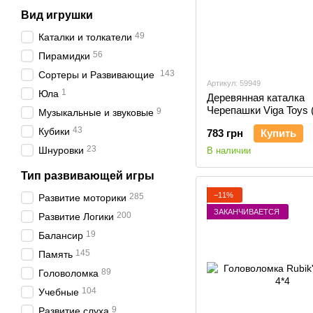
Вид игрушки
49
Каталки и толкатели
56
Пирамидки
143
Сортеры и Развивающие
Артикул: 59949
1
Юла
Деревянная каталка
Черепашки Viga Toys 
9
Музыкальные и звуковые
43
Кубики
783 грн
Купить
23
Шнуровки
В наличии
Тип развивающей игры
−11%
285
Развитие моторики
ЗАКАНЧИВАЕТСЯ
200
Развитие Логики
19
Балансир
145
Память
89
Головоломка
104
Учебные
9
Развитие слуха