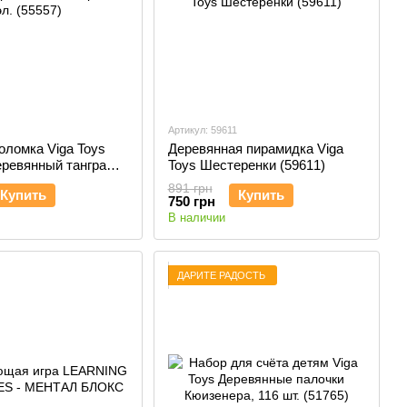
Артикул: 59611
оломка Viga Toys
Деревянная пирамидка Viga
еревянный танграм,
Toys Шестеренки (59611)
7)
891 грн
Купить
Купить
750 грн
В наличии
ДАРИТЕ РАДОСТЬ