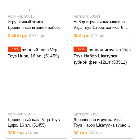
1
Артикул: 50310
Артикул: 50541
Игрушечный замок -
Набор игрушечных машинок
Деревянный игровой набор
Viga Toys Стройтехника, 6 шт.
Viga Toys (50310)
(50541)
2 586 грн
852 грн
2 874 грн
948 грн
−10%
−92%
Артикул: 51455
Артикул: 53911
Деревянный пазл Viga Toys
Деревянная игрушка Viga
Цирк, 16 эл. (51455)
Toys Набор Шкатулка зубной
феи -12шт (53911)
369 грн
66 грн
411 грн
792 грн