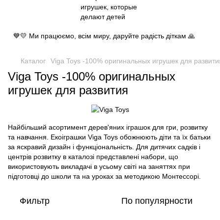
💙💛 Ми працюємо, всім миру, даруйте радість діткам 🙏
Каталог
Viga Toys -100% оригинальных игрушек для развити
Viga Toys -100% оригинальных
игрушек для развития
Найбільший асортимент дерев'яних іграшок для гри, розвитку
та навчання. Екоіграшки Viga Toys обожнюють діти та їх батьки
за яскравий дизайн і функціональність. Для дитячих садків і
центрів розвитку в каталозі представлені набори, що
використовують викладачі в усьому світі на заняттях при
підготовці до школи та на уроках за методикою Монтессорі.
Фильтр
По популярности