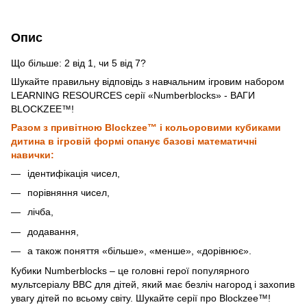
Опис
Що більше: 2 від 1, чи 5 від 7?
Шукайте правильну відповідь з навчальним ігровим набором
LEARNING RESOURCES серії «Numberblocks» - ВАГИ
BLOCKZEE™!
Разом з привітною Blockzee™ і кольоровими кубиками
дитина в ігровій формі опанує базові математичні
навички:
ідентифікація чисел,
порівняння чисел,
лічба,
додавання,
а також поняття «більше», «менше», «дорівнює».
Кубики Numberblocks – це головні герої популярного
мультсеріалу BBC для дітей, який має безліч нагород і захопив
увагу дітей по всьому світу. Шукайте серії про Blockzee™!