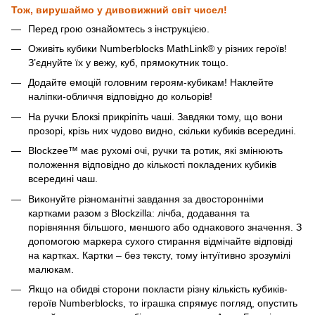
Тож, вирушаймо у дивовижний світ чисел!
Перед грою ознайомтесь з інструкцією.
Оживіть кубики Numberblocks MathLink® у різних героїв!
З’єднуйте їх у вежу, куб, прямокутник тощо.
Додайте емоцій головним героям-кубикам! Наклейте
наліпки-обличчя відповідно до кольорів!
На ручки Блокзі прикріпіть чаші. Завдяки тому, що вони
прозорі, крізь них чудово видно, скільки кубиків всередині.
Blockzee™ має рухомі очі, ручки та ротик, які змінюють
положення відповідно до кількості покладених кубиків
всередині чаш.
Виконуйте різноманітні завдання за двосторонніми
картками разом з Blockzilla: лічба, додавання та
порівняння більшого, меншого або однакового значення. З
допомогою маркера сухого стирання відмічайте відповіді
на картках. Картки – без тексту, тому інтуїтивно зрозумілі
малюкам.
Якщо на обидві сторони покласти різну кількість кубиків-
героїв Numberblocks, то іграшка спрямує погляд, опустить