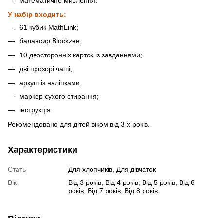
математичне мислення.
У набір входить:
61 кубик MathLink;
балансир Blockzee;
10 двосторонніх карток із завданнями;
дві прозорі чаші;
аркуш із наліпками;
маркер сухого стирання;
інструкція.
Рекомендовано для дітей віком від 3-х років.
Характеристики
Стать
Для хлопчиків, Для дівчаток
Вік
Від 3 років, Від 4 років, Від 5 років, Від 6
років, Від 7 років, Від 8 років