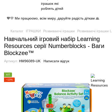
💙💛 Ми працюємо, всім миру, даруйте радість діткам 🙏
Каталог
ІГРАШКИ
Розвиваючі іграшки
Розвиваючі іграшки 
Навчальний ігровий набір Learning
Resources серії Numberblocks - Ваги
Blockzee™
Артикул:
HM96089-UK
Написати відгук
ХІТ
−13%