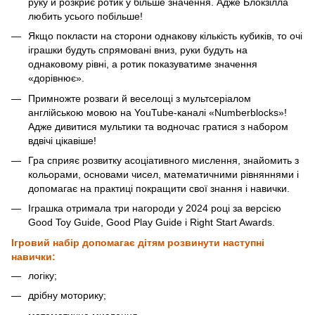
руку й розкриє ротик у більше значення. Адже Блокзілла
любить усього побільше!
Якщо покласти на сторони однакову кількість кубиків, то очі
іграшки будуть спрямовані вниз, руки будуть на
однаковому рівні, а ротик показуватиме значення
«дорівнює».
Примножте розваги й веселощі з мультсеріалом
англійською мовою на YouTube-каналі «Numberblocks»!
Адже дивитися мультики та водночас гратися з набором
вдвічі цікавіше!
Гра сприяє розвитку асоціативного мислення, знайомить з
кольорами, основами чисел, математичними рівняннями і
допомагає на практиці покращити свої знання і навички.
Іграшка отримала три нагороди у 2024 році за версією
Good Toy Guide, Good Play Guide і Right Start Awards.
Ігровий набір допомагає дітям розвинути наступні
навички:
логіку;
дрібну моторику;