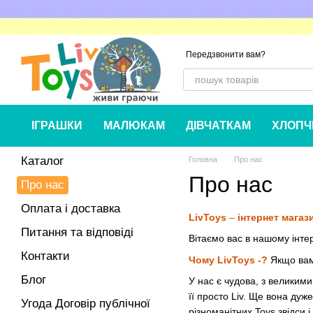
Перейти до основного контенту
Передзвонити вам?
ІГРАШКИ
МАЛЮКАМ
ДІВЧАТКАМ
ХЛОПЧ
Каталог
Головна
Про нас
Про нас
Про нас
Оплата і доставка
LivToys
–
інтернет магаз
Питання та відповіді
Вітаємо вас в нашому інте
Контакти
Чому LivToys -
?
Якщо вам 
Блог
У нас є чудова, з великими 
її просто Liv. Ще вона дуж
Угода Договір публічної
різноманітних Toys звідси і