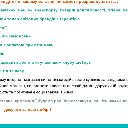
х діток в нашому магазині ви можете розраховувати на :
нітних іграшок, транспорту, товарів для творчості, гігієни, м
ний товар світових брендів з гарантією
иції
аших замовлень
и з оплатою при отриманні
рів
амовити або стати учасником клубу LivToys
тів та часу
 інтернет магазині ви не тільки здійснюєте купівлю за вигідними ц
йний магазин, ви зможете присвятити своїй дитині даруючи їй радіст
дість та позитивні емоції граючи з ними.
тання, пропозиції будемо раді їх розглянути, пишіть нам на п
 – дякуємо за ваш вибір !