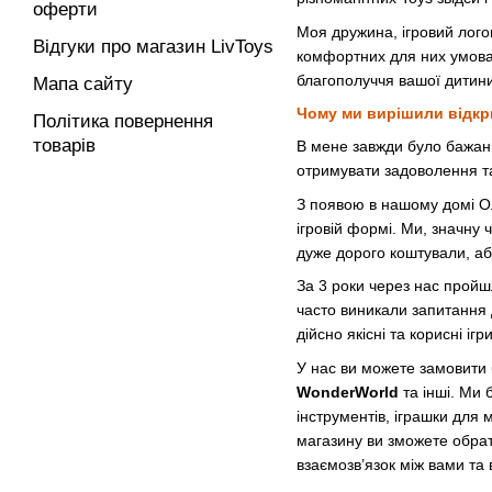
оферти
Моя дружина, ігровий лого
Відгуки про магазин LivToys
комфортних для них умовах 
благополуччя вашої дитини
Мапа сайту
Чому ми вирішили відкри
Політика повернення
товарів
В мене завжди було бажання
отримувати задоволення та
З появою в нашому домі Ол
ігровій формі. Ми, значну 
дуже дорого коштували, аб
За 3 роки через нас пройшл
часто виникали запитання 
дійсно якісні та корисні і
У нас ви можете замовити б
WonderWorld
та інші. Ми 
інструментів, іграшки для 
магазину ви зможете обрати
взаємозв’язок між вами т