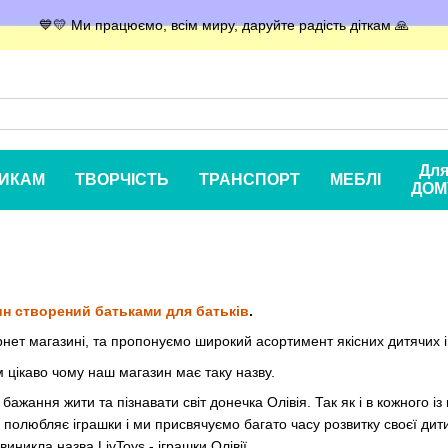
💙💛 Ми працюємо, всім миру, даруйте радість діткам 🙏
Дл
ИКАМ
ТВОРЧІСТЬ
ТРАНСПОРТ
МЕБЛІ
ДОМ
ин створений батьками для батьків
.
рнет магазині, та пропонуємо широкий асортимент якісних дитячих іг
цікаво чому наш магазин має таку назву.
бажання жити та пізнавати світ донечка Олівія. Так як і в кожного із
е полюбляє іграшки і ми присвячуємо багато часу розвитку своєї дит
 виникла назва LivToys - іграшки Олівії .