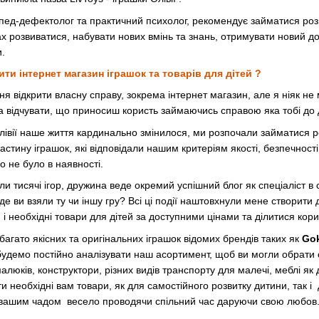
пед-дефектолог та практичний психолог, рекомендує займатися розвит
розвиватися, набувати нових вмінь та знань, отримувати новий досв
.
ти інтернет магазин іграшок та товарів для дітей ?
 відкрити власну справу, зокрема інтернет магазин, але я ніяк не 
 відчувати, що приносиш користь займаючись справою яка тобі до 
івії наше життя кардинально змінилося, ми розпочали займатися р
частину іграшок, які відповідали нашим критеріям якості, безпечності
о не було в наявності.
и тисячі ігор, дружина веде окремий успішний блог як спеціаліст в се
де ви взяли ту чи іншу гру? Всі ці події наштовхнули мене створити
гри і необхідні товари для дітей за доступними цінами та ділитися ко
агато якісних та оригінальних іграшок відомих брендів таких як
Gok
будемо постійно аналізувати наш асортимент, щоб ви могли обрати со
малюків, конструктори, різних видів транспорту для малечі, меблі як
 необхідні вам товари, як для самостійного розвитку дитини, так і 
а вашим чадом весело проводячи спільний час даруючи свою любов