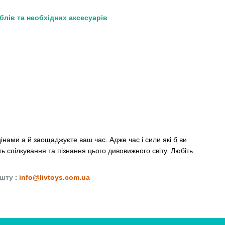
еблів та необхідних аксесуарів
інами а й заощаджуєте ваш час. Адже час і сили які б ви
ь спілкування та пізнання цього дивовижного світу. Любіть
ошту
:
info@livtoys.com.ua