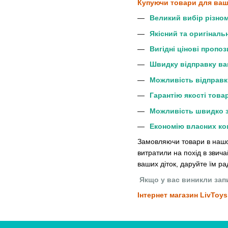
Купуючи товари для ваши
Великий вибір різнома
Якісний та оригіналь
Вигідні цінові пропоз
Швидку відправку в
Можливість відправк
Гарантію якості това
Можливість швидко з
Економію власних кош
Замовляючи товари в нашому
витратили на похід в звича
ваших діток, даруйте їм ра
Якщо у вас виникли запи
Інтернет магазин LivToys