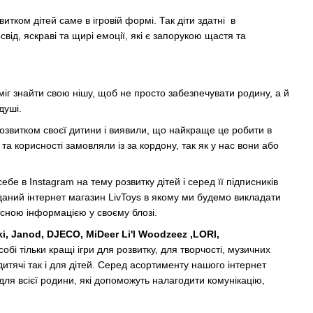
ком дітей саме в ігровій формі. Так діти здатні в
ід, яскраві та щирі емоції, які є запорукою щастя та
міг знайти свою нішу, щоб не просто забезпечувати родину, а й
душі.
озвитком своєї дитини і виявили, що найкраще це робити в
 та корисності замовляли із за кордону, так як у нас вони або
бе в Instagram на тему розвитку дітей і серед її підписників
 даний інтернет магазин LivToys в якому ми будемо викладати
рисною інформацією у своєму блозі.
i, Janod, DJECO, MiDeer Li'l Woodzeez ,LORI,
бі тільки кращі ігри для розвитку, для творчості, музичних
 дитячі так і для дітей. Серед асортименту нашого інтернет
для всієї родини, які допоможуть налагодити комунікацію,
.