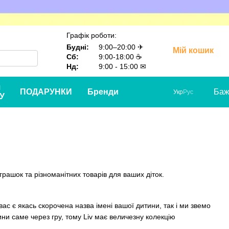
Графік роботи:
Будні:
9:00–20:00 ✈
Мій кошик
Сб:
9:00-18:00 ☕
Нд:
9:00 - 15:00 ✉
я
ПОДАРУНКИ
Бренди
Баж
Укр
Рус
У
рашок та різноманітних товарів для ваших діток.
 вас є якась скорочена назва імені вашої дитини, так і ми звемо
ини саме через гру, тому Liv має величезну колекцію