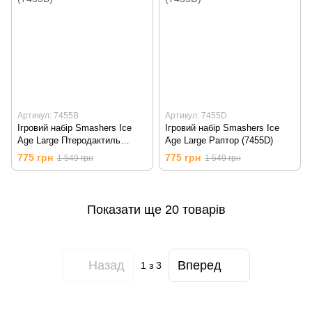
Артикул: 7455B
Артикул: 7455D
Ігровий набір Smashers Ice
Ігровий набір Smashers Ice
Age Large Птеродактиль
Age Large Раптор (7455D)
(7455В)
775 грн
775 грн
1 549 грн
1 549 грн
Показати ще 20 товарів
Назад
Вперед
1
з 3