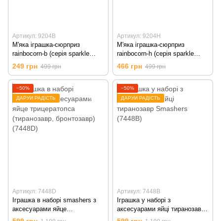
Артикул: 9204B
Артикул: 9204H
М'яка іграшка-сюрприз
М'яка іграшка-сюрприз
rainbocorn-b (серія sparkle
rainbocorn-h (серія sparkle
heart surprise) (9204B)
heart surprise) (9204H)
249 грн
466 грн
499 грн
499 грн
−50%
−50%
ДАРУЙ РАДІСТЬ
ДАРУЙ РАДІСТЬ
Артикул: 7448D
Артикул: 7448B
Іграшка в наборі smashers з
Іграшка у наборі з
аксесуарами яйце
аксесуарами яйці тиранозавр
трицератопса (тиранозавр,
Smashers (7448B)
599 грн
599 грн