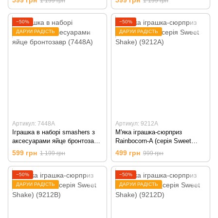
1 199 грн
1 199 грн
бронтозавр) (7448D)
−50%
−50%
ДАРУЙ РАДІСТЬ
ДАРУЙ РАДІСТЬ
Артикул: 7448A
Артикул: 9212A
Іграшка в наборі smashers з
М'яка іграшка-сюрприз
аксесуарами яйце бронтозавр
Rainbocorn-A (серія Sweet
(7448A)
Shake) (9212A)
599 грн
499 грн
1 199 грн
999 грн
−50%
−50%
ДАРУЙ РАДІСТЬ
ДАРУЙ РАДІСТЬ