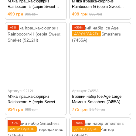
М'яка іграшка-сюрприз
М'яка іграшка-сюрприз
Rainbocorn-E (серія Sweet
Rainbocorn-G (серія Sweet
Shake) (9212E)
Shake) (9212G)
499 грн
499 грн
999 грн
999 грн
−7%
−50%
ДАРУЙ РАДІСТЬ
Артикул: 9212H
Артикул: 7455A
М'яка іграшка-сюрприз
Ігровий набір Ice Age Large
Rainbocorn-H (серія Sweet
Мамонт Smashers (7455A)
Shake) (9212H)
934 грн
775 грн
999 грн
1 549 грн
−50%
−50%
ДАРУЙ РАДІСТЬ
ДАРУЙ РАДІСТЬ