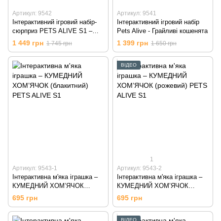
Артикул: 9542
Артикул: 9541
Інтерактивний ігровий набір-
Інтерактивний ігровий набір
сюрприз PETS ALIVE S1 –
Pets Alive - Грайливі кошенята
ЦУЦЕНЯТА-БЕШКЕТНИКИ (в
1 449 грн
1 399 грн
1 745 грн
1 650 грн
асорт.)
ВІДЕО
1
Артикул: 9543-1
Артикул: 9543-2
Інтерактивна м'яка іграшка –
Інтерактивна м'яка іграшка –
КУМЕДНИЙ ХОМ’ЯЧОК
КУМЕДНИЙ ХОМ’ЯЧОК
(блакитний) PETS ALIVE S1
(рожевий) PETS ALIVE S1
695 грн
695 грн
ВІДЕО