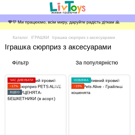
💙💛 Ми працюємо, всім миру, даруйте радість діткам 🙏
Каталог
ІГРАШКИ
Іграшка сюрприз з аксесуарами
Іграшка сюрприз з аксесуарами
Фільтр
За популярністю
ЧАС ДИВУВАТИ
НОВИНКА
−17%
−15%
ВІДЕО