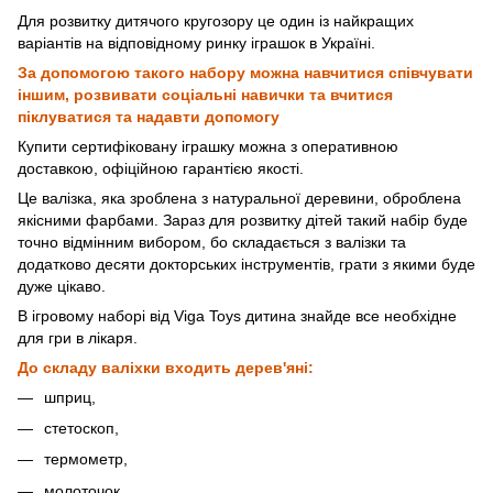
Для розвитку дитячого кругозору це один із найкращих
варіантів на відповідному ринку іграшок в Україні.
За допомогою такого набору можна навчитися співчувати
іншим, розвивати соціальні навички та вчитися
піклуватися та надавти допомогу
Купити сертифіковану іграшку можна з оперативною
доставкою, офіційною гарантією якості.
Це валізка, яка зроблена з натуральної деревини, оброблена
якісними фарбами. Зараз для розвитку дітей такий набір буде
точно відмінним вибором, бо складається з валізки та
додатково десяти докторських інструментів, грати з якими буде
дуже цікаво.
В ігровому наборі від Viga Toys дитина знайде все необхідне
для гри в лікаря.
До складу валіхки входить дерев'яні:
шприц,
стетоскоп,
термометр,
молоточок,