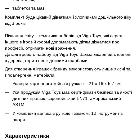
таблетки та мазі.
Комплект буде цікавий дівчаткам і хлопчикам дошкільного віку
від 3 років.
Пізнання світу – тематика наборів від Viga Toys, які серед
іншого в ігровій формі допомагають дітям дізнатися про
професії, отримати нові враження.
Деталі ігрового набору від Viga Toys Валіза лікаря виготовлені
з дерева, вкриті нешкідливими фарбами.
Для створення іграшок бренду використовують лише якісні та
гіпоалергенні матеріали.
Розміри картонного кейса з ручкою – 21 х 16 х 5,7 см.
Уся продукція Viga Toys має сертифікати безпеки та якості
дитячих іграшок: європейський EN71, американський
ASTM.
У комплекті валізка з ручкою і замком, 10 інструментів
лікаря.
Характеристики