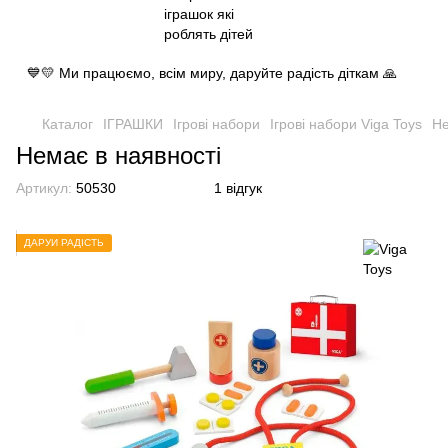
💙💛 Ми працюємо, всім миру, даруйте радість діткам 🙏
Каталог
ІГРАШКИ
Ігрові набори
Ігрові набори Viga Toys
Не
Немає в наявності
Артикул:
50530
1 відгук
ДАРУЙ РАДІСТЬ