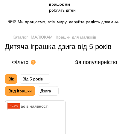
💙💛 Ми працюємо, всім миру, даруйте радість діткам 🙏
Каталог
МАЛЮКАМ
Іграшки для малюкiв
Дитяча іграшка дзига від 5 років
Фільтр
За популярністю
2
Вік
Від 5 років
Вид іграшки
Дзига
−92%