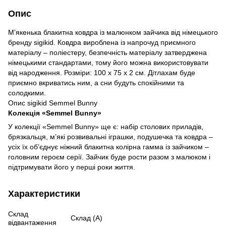
Опис
М’якенька блакитна ковдра із малюнком зайчика від німецького
бренду sigikid. Ковдра вироблена із напрочуд приємного
матеріалу – поліестеру, безпечність матеріалу затверджена
німецькими стандартами, тому його можна використовувати
від народження. Розміри: 100 х 75 х 2 см. Дітлахам буде
приємно вкриватись ним, а сни будуть спокійними та
солодкими.
Опис sigikid Semmel Bunny
Колекція «Semmel Bunny»
У колекції «Semmel Bunny» ще є: набір столових приладів,
брязкальця, м’які розвивальні іграшки, подушечка та ковдра –
усіх їх об’єднує ніжний блакитна колірна гамма із зайчиком –
головним героєм серії. Зайчик буде рости разом з малюком і
підтримувати його у перші роки життя.
Характеристики
Склад
Склад (А)
відвантаження