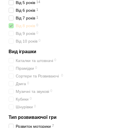
14
Від 5 років
1
Від 6 років
1
Від 7 років
0
Від 8 років
0
Від 9 років
0
Від 10 років
Вид іграшки
0
Каталки та штовхачі
0
Пірамідки
0
Сортери та Розвиваючі
0
Дзига
0
Музичні та звукові
0
Кубики
0
Шнурівки
Тип розвиваючої гри
7
Розвиток моторики