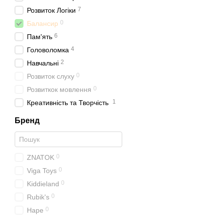
7
Розвиток Логіки
0
Балансир
6
Пам'ять
4
Головоломка
2
Навчальні
0
Розвиток слуху
0
Розвиткок мовлення
1
Креативність та Творчість
Бренд
0
ZNATOK
0
Viga Toys
0
Kiddieland
0
Rubik's
0
Hape