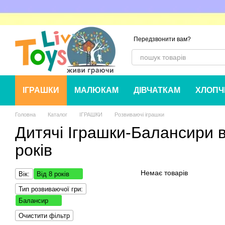
Перейти до основного контенту
Передзвонити вам?
ІГРАШКИ
МАЛЮКАМ
ДІВЧАТКАМ
ХЛОПЧ
Головна
Каталог
ІГРАШКИ
Розвиваючі іграшки
Дитячі Іграшки-Балансири в
років
Немає товарів
Вік:
Від 8 років
Тип розвиваючої гри:
Балансир
Очистити фільтр