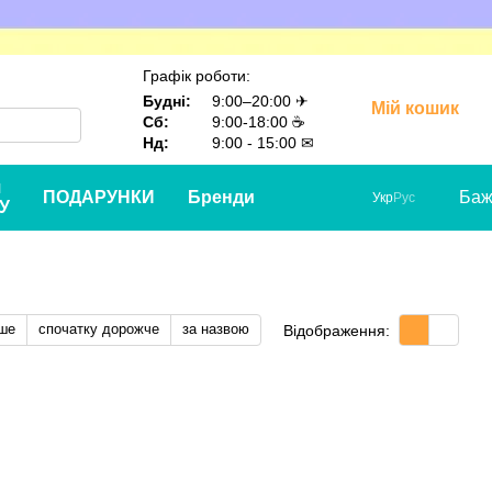
Графік роботи:
Будні:
9:00–20:00 ✈
Мій кошик
Сб:
9:00-18:00 ☕
Нд:
9:00 - 15:00 ✉
я
ПОДАРУНКИ
Бренди
Баж
Укр
Рус
У
ше
спочатку дорожче
за назвою
Відображення: