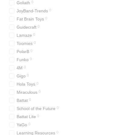
0
Goliath
0
JoyBand-Trends
0
Fat Brain Toys
0
Guidecraft
0
Lamaze
0
Toomies
0
PolarB
0
Funko
0
4M
0
Gigo
0
Hola Toys
0
Miraculous
0
Battat
0
School of the Future
0
Battat Lite
0
YaGo
0
Learning Resources