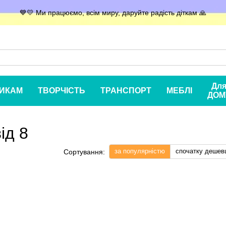
💙💛 Ми працюємо, всім миру, даруйте радість діткам 🙏
Дл
ИКАМ
ТВОРЧІСТЬ
ТРАНСПОРТ
МЕБЛІ
ДОМ
ід 8
за популярністю
спочатку дешев
Сортування: