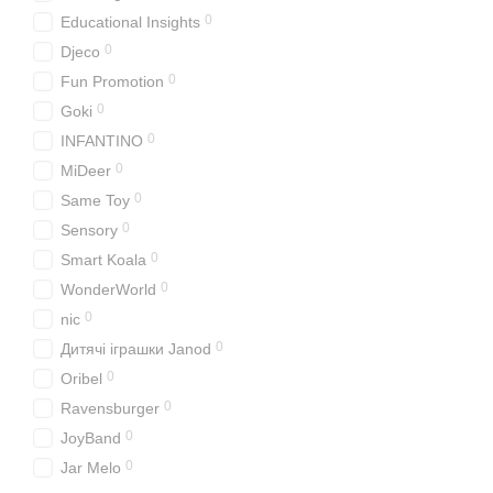
0
Educational Insights
0
Djeco
0
Fun Promotion
0
Goki
0
INFANTINO
0
MiDeer
0
Same Toy
0
Sensory
0
Smart Koala
0
WonderWorld
0
nic
0
Дитячі іграшки Janod
0
Oribel
0
Ravensburger
0
JoyBand
0
Jar Melo