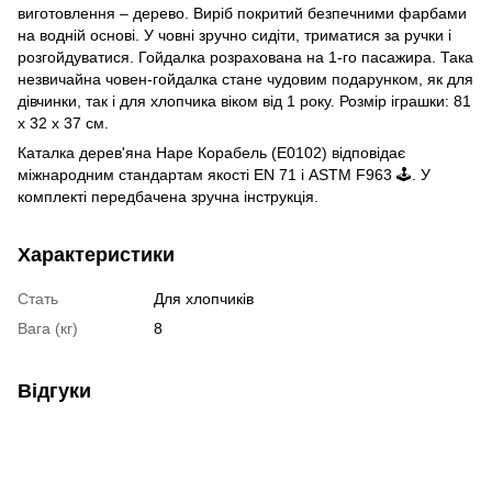
виготовлення – дерево. Виріб покритий безпечними фарбами
на водній основі. У човні зручно сидіти, триматися за ручки і
розгойдуватися. Гойдалка розрахована на 1-го пасажира. Така
незвичайна човен-гойдалка стане чудовим подарунком, як для
дівчинки, так і для хлопчика віком від 1 року. Розмір іграшки: 81
х 32 х 37 см.
Каталка дерев'яна Hape Корабель (E0102) відповідає
міжнародним стандартам якості EN 71 і ASTM F963 🕹️. У
комплекті передбачена зручна інструкція.
Характеристики
Стать
Для хлопчиків
Вага (кг)
8
Відгуки