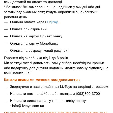
всих деталей по оплаті та доставці
* Важливо! Всі замовлення, що надійшли у вихідні або дні
загальнодержавних свят, будуть оброблені в найближчий
робочий день.
Онлайн оплата через
LiqPay
Оплата при отриманні.
Оплата на картку Приват Банку
Оплата на картку Монобанку
Оплата на розрахунковий рахунок
Гарантія від виробника від 1 до 3 років.
Ми завжди готові допомогти вам у виборі необхідної іграшки
або подарунку для дитини надавши кваліфіковану відповідь на
ваші запитання :
Канали якими ми можемо вам допомогти :
Звернутися в наш онлайн чат LivToys на сторінці з товаром
Написати нам на вайбер або телеграм
(093)300-3700
Написати листа на нашу корпоративну пошту
:
info@livtoys.com.ua
Ми тут ,щоб домомагати вам, робити дітей щасливими :)