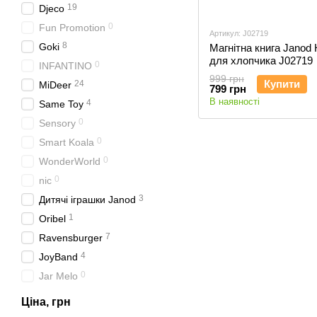
19
Djeco
0
Fun Promotion
Артикул: J02719
8
Goki
Магнітна книга Janod
для хлопчика J02719
0
INFANTINO
999 грн
Купити
24
MiDeer
799 грн
В наявності
4
Same Toy
0
Sensory
0
Smart Koala
0
WonderWorld
0
nic
3
Дитячі іграшки Janod
1
Oribel
7
Ravensburger
4
JoyBand
0
Jar Melo
Ціна, грн