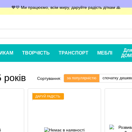
💙💛 Ми працюємо, всім миру, даруйте радість діткам 🙏
Дл
ИКАМ
ТВОРЧІСТЬ
ТРАНСПОРТ
МЕБЛІ
ДОМ
 років
за популярністю
спочатку дешев
Сортування:
ДАРУЙ РАДІСТЬ