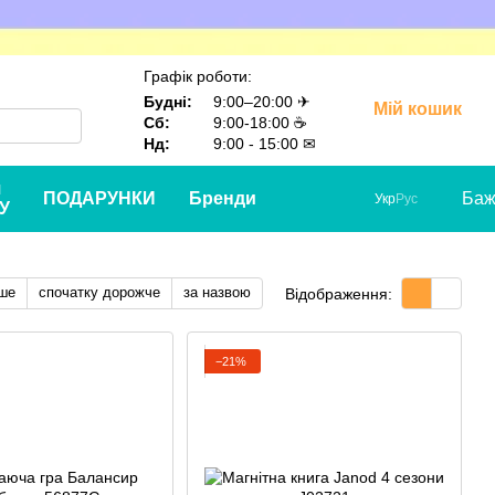
Графік роботи:
Будні:
9:00–20:00 ✈
Мій кошик
Сб:
9:00-18:00 ☕
Нд:
9:00 - 15:00 ✉
я
ПОДАРУНКИ
Бренди
Баж
Укр
Рус
У
ше
спочатку дорожче
за назвою
Відображення:
−21%