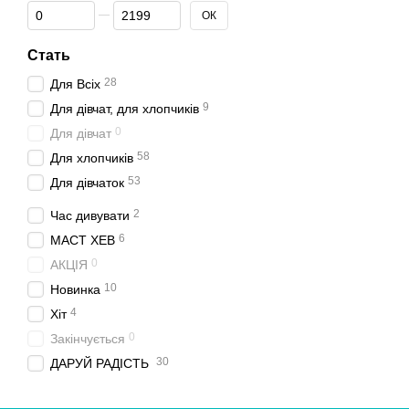
Від Ціна, грн
До Ціна, грн
ОК
Стать
28
Для Всіх
9
Для дівчат, для хлопчиків
0
Для дівчат
58
Для хлопчиків
53
Для дівчаток
2
Час дивувати
6
МАСТ ХЕВ
0
АКЦІЯ
10
Новинка
4
Хіт
0
Закінчується
30
ДАРУЙ РАДІСТЬ