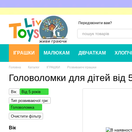
Перейти до основного контенту
Передзвонити вам?
ІГРАШКИ
МАЛЮКАМ
ДІВЧАТКАМ
ХЛОПЧ
Головна
Каталог
ІГРАШКИ
Розвиваючі іграшки
Головоломки для дітей від 5
Вік:
Від 5 років
Тип розвиваючої гри:
Головоломка
Очистити фільтр
Вік