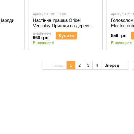
Артикул: OR815-90001
Артикул: OY-C
 Наряди
Настінна іграшка Oribel
Головолом
Veritiplay Пригоди на дереві
Electric cu
OR815-90001
1 139 грн
Купити
859 грн
960 грн
В наявності
В наявності
Назад
1
2
3
4
Вперед