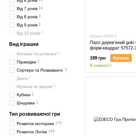
Від 6 років
14
Від 7 років
4
Від 8 років
1
Від 9 років
0
Від 10 років
Артикул: 57572-3
Пазл дерев'яний goki 
Вид іграшки
форм-квадрат 57572-
0
Каталки та штовхачі
199 грн
Купити
1
Пірамідки
В наявності
5
Сортери та Розвиваючі
0
Дзига
0
Музичні та звукові
1
Кубики
1
Шнурівки
Тип розвиваючої гри
175
Розвиток моторики
144
Розвиток Логіки