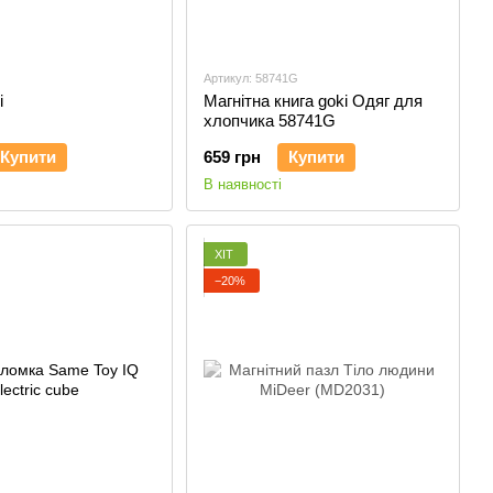
Артикул: 58741G
і
Магнітна книга goki Одяг для
хлопчика 58741G
Купити
659 грн
Купити
В наявності
ХІТ
−20%