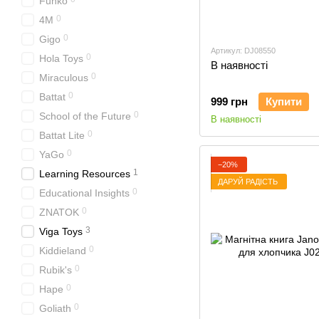
Funko
0
4M
0
Gigo
Артикул: DJ08550
0
Hola Toys
В наявності
0
Miraculous
0
Battat
999 грн
Купити
0
School of the Future
В наявності
0
Battat Lite
0
YaGo
−20%
1
Learning Resources
ДАРУЙ РАДІСТЬ
0
Educational Insights
0
ZNATOK
3
Viga Toys
0
Kiddieland
0
Rubik's
0
Hape
0
Goliath