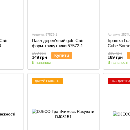
Артикул: 57572-1
Артикул: 2574U
Світ
Пазл дерев'яний goki Світ
Іграшка Го
3
форм-трикутники 57572-1
Cube Same
199 грн
239 грн
Купити
149 грн
169 грн
В наявності
В наявності
ДАРУЙ РАДІСТЬ
ЧАС ДИВУВ