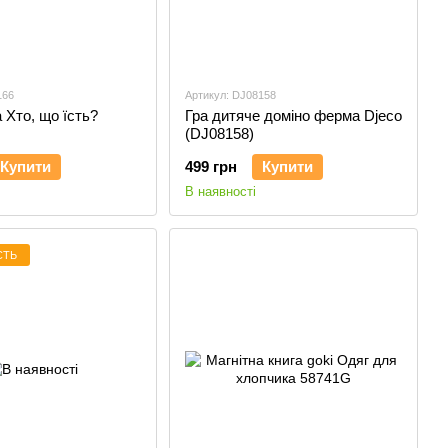
166
Артикул: DJ08158
Хто, що їсть?
Гра дитяче доміно ферма Djeco
(DJ08158)
Купити
499 грн
Купити
В наявності
СТЬ