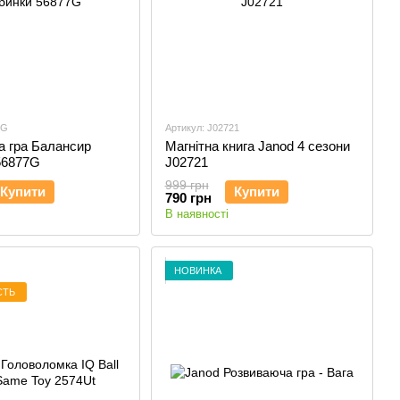
7G
Артикул: J02721
а гра Балансир
Магнітна книга Janod 4 сезони
56877G
J02721
999 грн
Купити
Купити
790 грн
В наявності
НОВИНКА
СТЬ