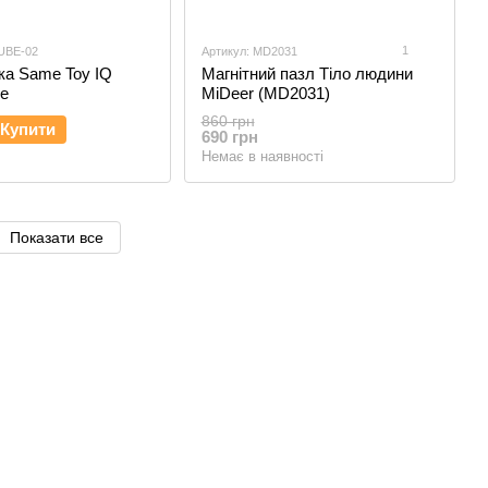
1
UBE-02
Артикул: MD2031
ка Same Toy IQ
Магнітний пазл Тіло людини
be
MiDeer (MD2031)
860 грн
Купити
690 грн
Немає в наявності
Показати все