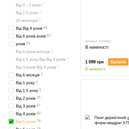
0
Від 0 - 1 роки
0
Від 1,5 роки
0
10 месяцев
66
Від Від 4 років
61
Від 6 років років
Артикул: DJ08451
24
років
В наявності
0
Від 6 років місяців
0
Від 1,5 року Від Від 4 років
1 099 грн
Купити
0
Від 3 років Від 4 років
В наявності
2
Від 6 місяців
4
Від 1 року
5
Від 1,5 року
25
Від 2 років
67
Від 3 років
60
Від 4 років
78
Від 5 років
19