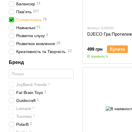
14
Балансир
107
Пам'ять
78
Головоломка
51
Навчальні
Артикул: DJ08162
DJECO Гра Протилеж
3
Розвиток слуху
26
Розвиткок мовлення
499 грн
Купити
22
Креативність та Творчість
В наявності
Бренд
0
JoyBand-Trends
1
Fat Brain Toys
1
Guidecraft
0
Lamaze
0
Toomies
2
PolarB
0