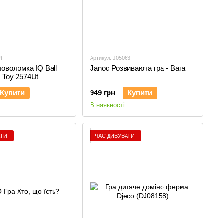
t
Артикул: J05063
ловоломка IQ Ball
Janod Розвиваюча гра - Вага
 Toy 2574Ut
Купити
949 грн
Купити
В наявності
АТИ
ЧАС ДИВУВАТИ