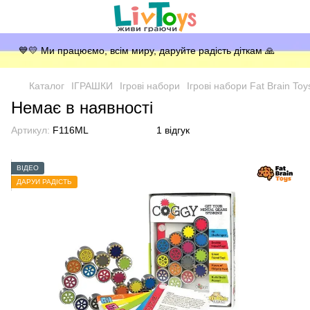
💙💛 Ми працюємо, всім миру, даруйте радість діткам 🙏
Каталог
ІГРАШКИ
Ігрові набори
Ігрові набори Fat Brain Toy
Немає в наявності
Артикул:
F116ML
1 відгук
ВІДЕО
ДАРУЙ РАДІСТЬ