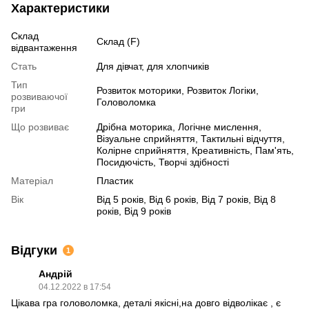
Характеристики
Склад
Склад (F)
відвантаження
Стать
Для дівчат, для хлопчиків
Тип
Розвиток моторики, Розвиток Логіки,
розвиваючої
Головоломка
гри
Що розвиває
Дрібна моторика, Логічне мислення,
Візуальне сприйняття, Тактильні відчуття,
Колірне сприйняття, Креативність, Пам'ять,
Посидючість, Творчі здібності
Матеріал
Пластик
Вік
Від 5 років, Від 6 років, Від 7 років, Від 8
років, Від 9 років
Відгуки
1
Андрій
04.12.2022 в 17:54
Цікава гра головоломка, деталі якісні,на довго відволікає , є