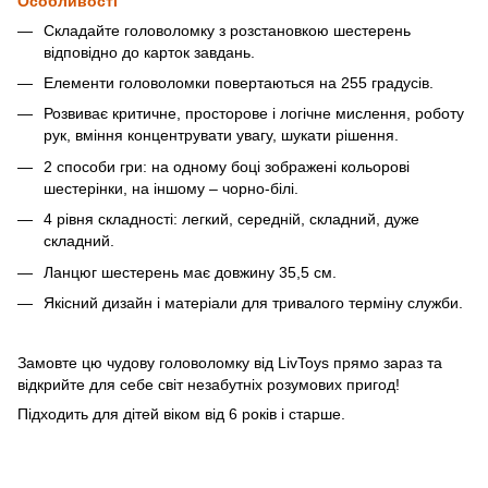
Особливості
Складайте головоломку з розстановкою шестерень
відповідно до карток завдань.
Елементи головоломки повертаються на 255 градусів.
Розвиває критичне, просторове і логічне мислення, роботу
рук, вміння концентрувати увагу, шукати рішення.
2 способи гри: на одному боці зображені кольорові
шестерінки, на іншому – чорно-білі.
4 рівня складності: легкий, середній, складний, дуже
складний.
Ланцюг шестерень має довжину 35,5 см.
Якісний дизайн і матеріали для тривалого терміну служби.
Замовте цю чудову головоломку від LivToys прямо зараз та
відкрийте для себе світ незабутніх розумових пригод!
Підходить для дітей віком від 6 років і старше.