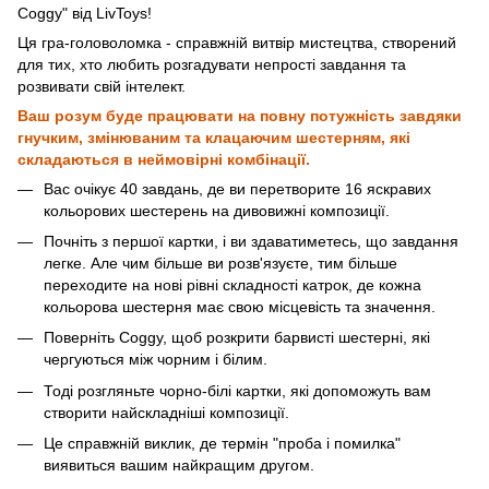
Coggy" від LivToys!
Ця гра-головоломка - справжній витвір мистецтва, створений
для тих, хто любить розгадувати непрості завдання та
розвивати свій інтелект.
Ваш розум буде працювати на повну потужність завдяки
гнучким, змінюваним та клацаючим шестерням, які
складаються в неймовірні комбінації.
Вас очікує 40 завдань, де ви перетворите 16 яскравих
кольорових шестерень на дивовижні композиції.
Почніть з першої картки, і ви здаватиметесь, що завдання
легке. Але чим більше ви розв'язуєте, тим більше
переходите на нові рівні складності катрок, де кожна
кольорова шестерня має свою місцевість та значення.
Поверніть Coggy, щоб розкрити барвисті шестерні, які
чергуються між чорним і білим.
Тоді розгляньте чорно-білі картки, які допоможуть вам
створити найскладніші композиції.
Це справжній виклик, де термін "проба і помилка"
виявиться вашим найкращим другом.