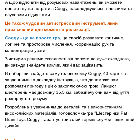
А щоб відпочити від розумових навантажень, ви зможете
просто гнучко пограти з Coggy, насолоджуючись тілесними та
слуховими відчуттями.
Це також чудовий антистресовий інструмент, який
призначений для моментів релаксації.
Coggy - це не просто гра
, це спосіб розвивати критичне,
логічне та просторове мислення, координацію рук та
концентрацію уваги.
З чотирма рівнями складності від легкого до дуже складного,
ви завжди знайдете виклик, який вас зацікавить.
В наборі ви знайдете саму головоломку Coggy, 40 карток з
завданнями та докладну інструкцію, яка допоможе вам
розпочати пригоду з цією захоплюючою грою. Ланцюг
шестерень має довжину 35,5 см, забезпечуючи вам відчуття
розгорнутого розуму.
Розроблена з уваженням до деталей та з використанням
високоякісних матеріалів, головоломка-гра "Шестерінки Fat
Brain Toys Coggy" гарантує тривалий термін служби і відмінний
дизайн.