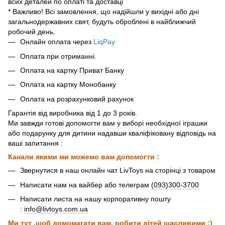
всих деталей по оплаті та доставці
* Важливо! Всі замовлення, що надійшли у вихідні або дні
загальнодержавних свят, будуть оброблені в найближчий
робочий день.
Онлайн оплата через
LiqPay
Оплата при отриманні.
Оплата на картку Приват Банку
Оплата на картку Монобанку
Оплата на розрахунковий рахунок
Гарантія від виробника від 1 до 3 років.
Ми завжди готові допомогти вам у виборі необхідної іграшки
або подарунку для дитини надавши кваліфіковану відповідь на
ваші запитання :
Канали якими ми можемо вам допомогти :
Звернутися в наш онлайн чат LivToys на сторінці з товаром
Написати нам на вайбер або телеграм
(093)300-3700
Написати листа на нашу корпоративну пошту
:
info@livtoys.com.ua
Ми тут ,щоб домомагати вам, робити дітей щасливими :)