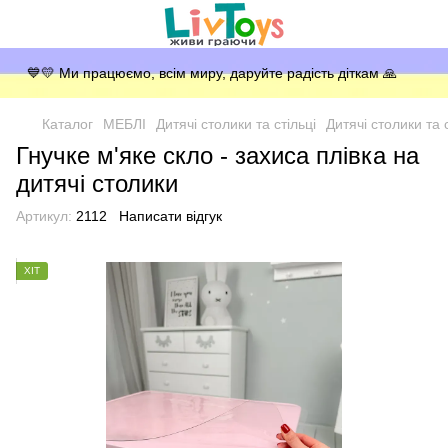
💙💛 Ми працюємо, всім миру, даруйте радість діткам 🙏
Каталог
МЕБЛІ
Дитячі столики та стільці
Дитячі столики та 
Гнучке м'яке скло - захиса плівка на
дитячі столики
Артикул:
2112
Написати відгук
ХІТ