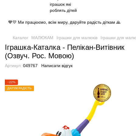
💙💛 Ми працюємо, всім миру, даруйте радість діткам 🙏
Каталог
МАЛЮКАМ
Іграшки для малюкiв
Іграшки для малюк
Іграшка-Каталка - Пелікан-Витівник
(Озвуч. Рос. Мовою)
Артикул:
049767
Написати відгук
−22%
ДАРУЙ РАДІСТЬ