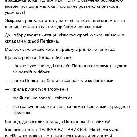
мовою, потішить малюка і посприяє розвитку спритності і
уважності!
Яскрава іграшка каталка у вигляді пелікана навчить малюка
правильно контактувати з дрібними предметами.
До набору входять чотири різнокольорові кульки, які можна
складати у дзьоб Пелікана.
Малюк легко зможе котити іграшку в різних напрямках.
Що вміє робити Пелікан-Витівник:
під час руху вперед із дзьоба Пелікана вискакують кульки,
які потрібно зібрати
лапки Пелікана обертаються разом з коліщатками
крила рухаються вгору-вниз
гребінець на голові - світиться
вся гра супроводжується веселими пісеньками і кумедною
лічилкою.
Вперед, до веселих пригод з Пеліканом-Витівником!
Іграшка-каталка ПЕЛІКАН-ВИТІВНИК Kiddieland, озвучена
російською мовою, не тільки розважить дитину, але й