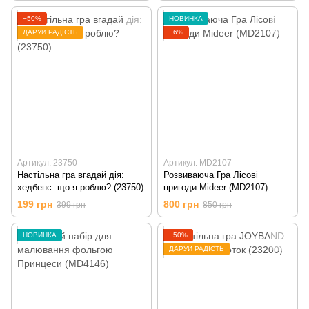
−50%
НОВИНКА
ДАРУЙ РАДІСТЬ
−6%
Артикул: 23750
Артикул: MD2107
Настільна гра вгадай дія:
Розвиваюча Гра Лісові
хедбенс. що я роблю? (23750)
пригоди Mideer (MD2107)
199 грн
800 грн
399 грн
850 грн
НОВИНКА
−50%
ДАРУЙ РАДІСТЬ