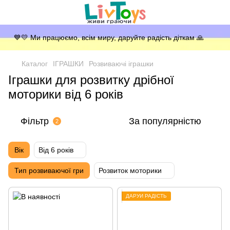
💙💛 Ми працюємо, всім миру, даруйте радість діткам 🙏
Каталог
ІГРАШКИ
Розвиваючі іграшки
Іграшки для розвитку дрібної
моторики від 6 років
Фільтр
За популярністю
2
Вік
Від 6 років
Тип розвиваючої гри
Розвиток моторики
ДАРУЙ РАДІСТЬ