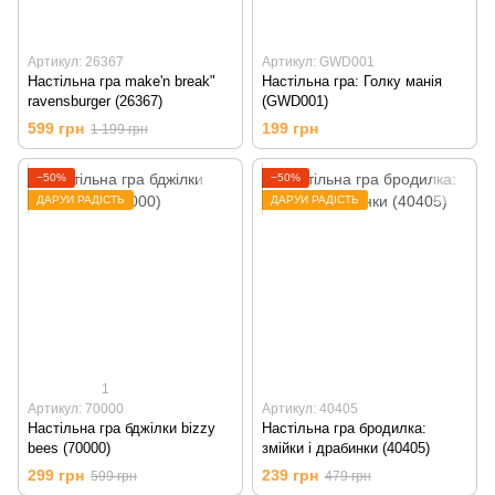
Артикул: 26367
Артикул: GWD001
Настільна гра make'n break"
Настільна гра: Голку манія
ravensburger (26367)
(GWD001)
599 грн
199 грн
1 199 грн
−50%
−50%
ДАРУЙ РАДІСТЬ
ДАРУЙ РАДІСТЬ
1
Артикул: 70000
Артикул: 40405
Настільна гра бджілки bizzy
Настільна гра бродилка:
bees (70000)
змійки і драбинки (40405)
299 грн
239 грн
599 грн
479 грн