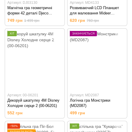
Артикул: DJ03130
Артикул: MD4133
Магнітна гра геометричні
Розвиваючий LCD Планшет
форми 42 деталі Djeco
для малювання Mideer
(DJ03130)
(MD4133)
749 грн
620 грн
1 499 грн
760 грн
ХІТ
ЗАКІНЧУЄТЬСЯ
Артикул: 00-06201
Артикул: MD2087
Декоруй шкатулку 4M Disney
Логічна гра Монстрики
Холодне серце 2 (00-06201)
(MD2087)
552 грн
499 грн
−50%
ХІТ
ДАРУЙ РАДІСТЬ