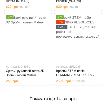
Шаттл (MD3170)
Роботів (MD3169)
620 грн
620 грн
650 грн
650 грн
ХІТ
ХІТ
−7%
ВІДЕО
Артикул: MD 4081
Артикул: LER2935
Орігамі рухливий театр 3D
Ігровий STEM-набір
Зроби і оживи Mideer
LEARNING RESOURCES -
РОБОТ BOTLEY (іграшка-
250 грн
2 799 грн
2 999 грн
робот, що
програмується;пульт,аксес.)
Показати ще 14 товарів