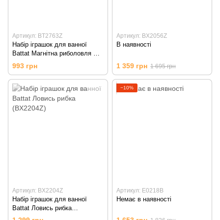
Артикул: BT2763Z
Артикул: BX2056Z
Набір іграшок для ванної
В наявності
Battat Магнітна риболовля S2,
2 вудки, 4 рибки (BT2763Z)
993 грн
1 359 грн
1 695 грн
−10%
Артикул: BX2204Z
Артикул: E0218B
Набір іграшок для ванної
Немає в наявності
Battat Ловись рибка
(BX2204Z)
1 299 грн
1 653 грн