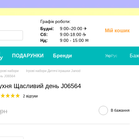
Графік роботи:
Будні:
9:00–20:00 ✈
Мій кошик
Сб:
9:00-18:00 ☕
Нд:
9:00 - 15:00 ✉
я
ПОДАРУНКИ
Бренди
Баж
Укр
Рус
У
грові набори
Ігрові набори Дитячі іграшки Janod
нь J06564
Кухня Щасливий день J06564
2 відгуки
грн
В бажання