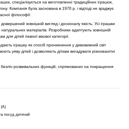
ашок, спеціалізується на виготовленні традиційних іграшок,
ону. Компанія була заснована в 1970 р. і відтоді не зраджує
сної філософії:
 довершений зовнішній вигляд і досконалу якість. Усі іграшки
, натуральних матеріалів. Розробники адаптують зовнішній
ки для дітей певної вікової категорії.
лядають іграшку як спосіб проникнення у дивовижний світ
юють уяву дітей і дозволяють діткам вигадувати різноманітні
є безліч розвивальних функцій, спрямованих на покращення
 (А)
та посуд дитячий