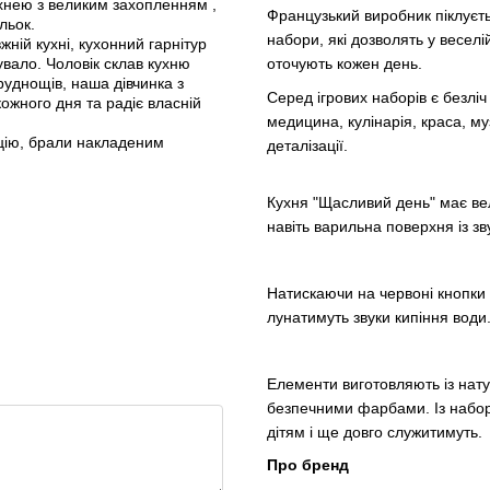
ухнею з великим захопленням ,
Французький виробник піклуєтьс
льок.
набори, які дозволять у веселі
жній кухні, кухонний гарнітур
вало. Чоловік склав кухню
оточують кожен день.
труднощів, наша дівчинка з
Серед ігрових наборів є безліч 
кожного дня та радіє власній
медицина, кулінарія, краса, му
ацію, брали накладеним
деталізації.
Кухня "Щасливий день" має вел
навіть варильна поверхня із зв
Натискаючи на червоні кнопки
лунатимуть звуки кипіння води. 
Елементи виготовляють із нату
безпечними фарбами. Із набор
дітям і ще довго служитимуть.
Про бренд