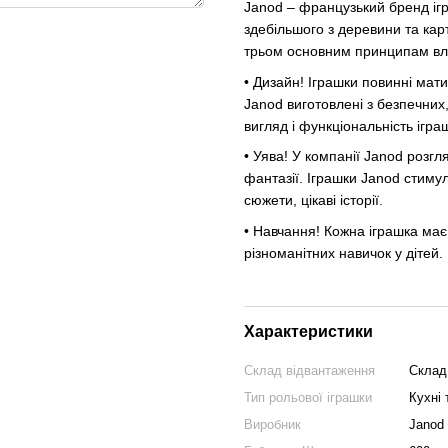
Janod – французький бренд ігр
здебільшого з деревини та карт
трьом основним принципам вла
• Дизайн! Іграшки повинні мати
Janod виготовлені з безпечних
вигляд і функціональність іграш
• Уява! У компанії Janod розг
фантазії. Іграшки Janod стимул
сюжети, цікаві історії.
• Навчання! Кожна іграшка ма
різноманітних навичок у дітей.
Характеристики
Склад відвантаження
Склад
Тип рольової іграшки
Кухні 
Виробник
Janod