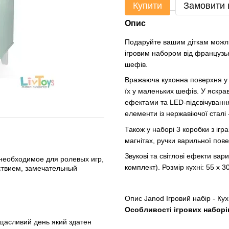
Купити
Замовити
Опис
Подаруйте вашим діткам можлив
ігровим набором від французь
шефів.
Вражаюча кухонна поверхня у с
їх у маленьких шефів. У яскра
ефектами та LED-підсвічування
елементи із нержавіючої сталі 
Також у наборі 3 коробки з іг
магнітах, ручки варильної пов
Звукові та світлові ефекти вар
 необходимое для ролевых игр,
комплект). Розмір кухні: 55 x 3
ьствием, замечательный
Опис Janod Ігровий набір - Ку
Особливості ігрових наборі
 щасливий день який здатен