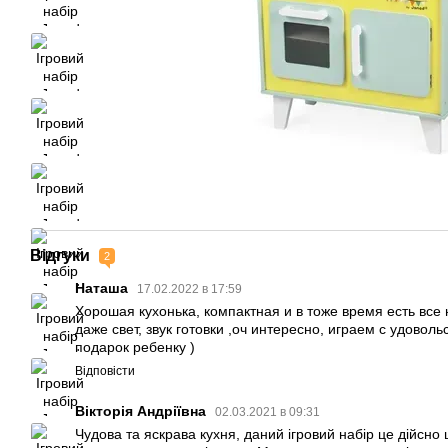
Відгуки
2
Наташа
17.02.2022 в 17:59
Хорошая кухонька, компактная и в тоже время есть все
даже свет, звук готовки ,оч интересно, играем с удовол
подарок ребенку )
Відповісти
Вікторія Андріївна
02.03.2021 в 09:31
Чудова та яскрава кухня, даний ігровий набір це дійсно