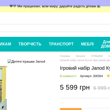
💙💛 Ми працюємо, всім миру, даруйте радість діткам 🙏
Дл
ИКАМ
ТВОРЧІСТЬ
ТРАНСПОРТ
МЕБЛІ
ДОМ
Головна
Каталог
ІГРАШКИ
І
Ігровий набір Janod Кухня Щасливий де
Ігровий набір Janod 
В наявності
Артикул: J06564
5 599 грн
6 999 