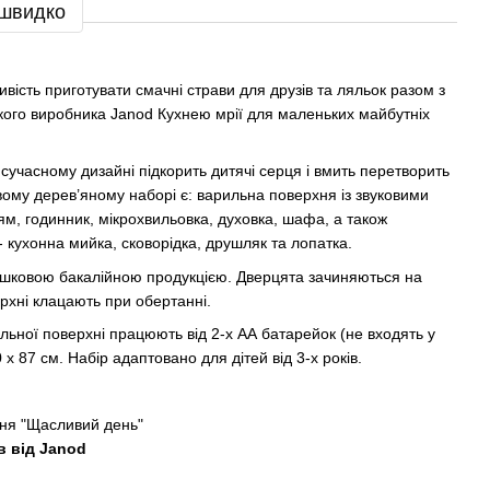
 швидко
ість приготувати смачні страви для друзів та ляльок разом з
кого виробника Janod Кухнею мрії для маленьких майбутніх
учасному дизайні підкорить дитячі серця і вмить перетворить
вому дерев’яному наборі є: варильна поверхня із звуковими
м, годинник, мікрохвильовка, духовка, шафа, а також
- кухонна мийка, сковорідка, друшляк та лопатка.
рашковою бакалійною продукцією. Дверцята зачиняються на
ерхні клацають при обертанні.
ильної поверхні працюють від 2-х АА батарейок (не входять у
0 x 87 см. Набір адаптовано для дітей від 3-х років.
хня "Щасливий день"
в від
Janod