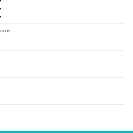
м
м
м
антія