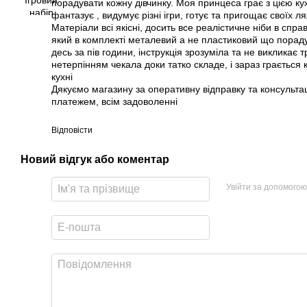
порадувати кожну дівчинку. Моя принцеса грає з цією к
фантазує , видумує різні ігри, готує та пригощає своїх ля
Матеріали всі якісні, досить все реалістичне ніби в справ
який в комплекті металевий а не пластиковий що пораду
десь за пів години, інструкція зрозуміла та не викликає 
нетерпінням чекала доки татко складе, і зараз грається 
кухні
Дякуємо магазину за оперативну відправку та консульт
платежем, всім задоволенні
Відповісти
Новий відгук або коментар
Увійти за допомогою