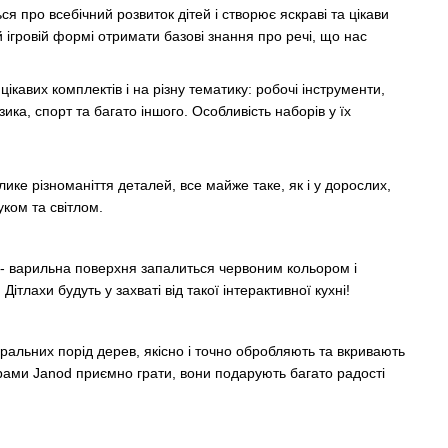
я про всебічний розвиток дітей і створює яскраві та цікави
й ігровій формі отримати базові знання про речі, що нас
цікавих комплектів і на різну тематику: робочі інструменти,
зика, спорт та багато іншого. Особливість наборів у їх
ике різноманіття деталей, все майже таке, як і у дорослих,
уком та світлом.
 - варильна поверхня запалиться червоним кольором і
Дітлахи будуть у захваті від такої інтерактивної кухні!
ральних порід дерев, якісно і точно обробляють та вкривають
ами Janod приємно грати, вони подарують багато радості