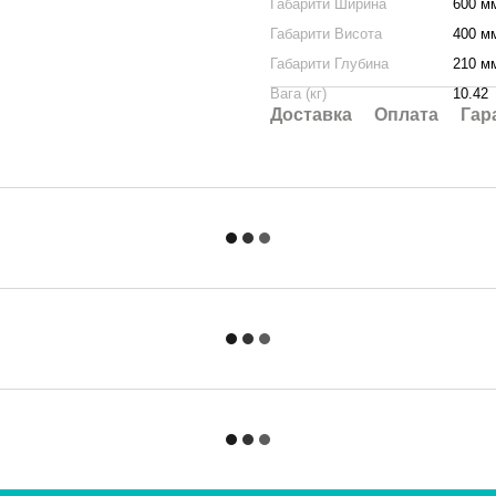
Габарити Ширина
600 м
Габарити Висота
400 м
Габарити Глубина
210 м
Вага (кг)
10.42
Доставка
Оплата
Гар