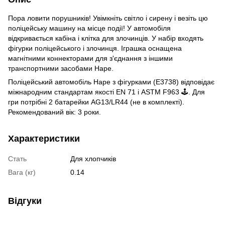
Пора ловити порушників! Увімкніть світло і сирену і везіть цю
поліцейську машину на місце події! У автомобіля
відкривається кабіна і клітка для злочинців. У набір входять
фігурки поліцейського і злочинця. Іграшка оснащена
магнітними коннекторами для з'єднання з іншими
транспортними засобами Hape.
Поліцейський автомобіль Hape з фігурками (E3738) відповідає
міжнародним стандартам якості EN 71 і ASTM F963 🕹️. Для
гри потрібні 2 батарейки AG13/LR44 (не в комплекті).
Рекомендований вік: 3 роки.
Характеристики
Стать
Для хлопчиків
Вага (кг)
0.14
Відгуки